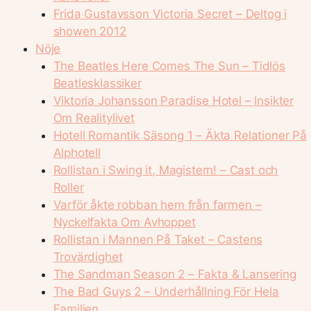
Frida Gustavsson Victoria Secret – Deltog i
showen 2012
Nöje
The Beatles Here Comes The Sun – Tidlös
Beatlesklassiker
Viktoria Johansson Paradise Hotel – Insikter
Om Realitylivet
Hotell Romantik Säsong 1 – Äkta Relationer På
Alphotell
Rollistan i Swing it, Magistern! – Cast och
Roller
Varför åkte robban hem från farmen –
Nyckelfakta Om Avhoppet
Rollistan i Mannen På Taket – Castens
Trovärdighet
The Sandman Season 2 – Fakta & Lansering
The Bad Guys 2 – Underhållning För Hela
Familjen