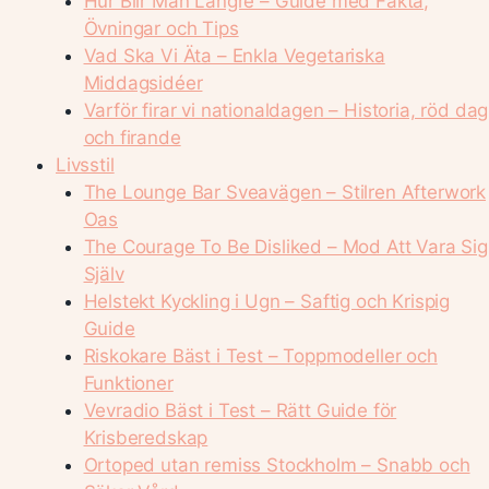
Hur Blir Man Längre – Guide med Fakta,
Övningar och Tips
Vad Ska Vi Äta – Enkla Vegetariska
Middagsidéer
Varför firar vi nationaldagen – Historia, röd dag
och firande
Livsstil
The Lounge Bar Sveavägen – Stilren Afterwork
Oas
The Courage To Be Disliked – Mod Att Vara Sig
Själv
Helstekt Kyckling i Ugn – Saftig och Krispig
Guide
Riskokare Bäst i Test – Toppmodeller och
Funktioner
Vevradio Bäst i Test – Rätt Guide för
Krisberedskap
Ortoped utan remiss Stockholm – Snabb och