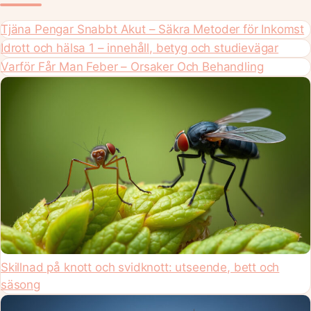
Tjäna Pengar Snabbt Akut – Säkra Metoder för Inkomst
Idrott och hälsa 1 – innehåll, betyg och studievägar
Varför Får Man Feber – Orsaker Och Behandling
Skillnad på knott och svidknott: utseende, bett och
säsong