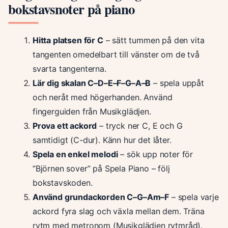
bokstavsnoter på piano
Hitta platsen för C
– sätt tummen på den vita
tangenten omedelbart till vänster om de två
svarta tangenterna.
Lär dig skalan C–D–E–F–G–A–B
– spela uppåt
och neråt med högerhanden. Använd
fingerguiden från Musikglädjen.
Prova ett ackord
– tryck ner C, E och G
samtidigt (C-dur). Känn hur det låter.
Spela en enkel melodi
– sök upp noter för
”Björnen sover” på Spela Piano – följ
bokstavskoden.
Använd grundackorden C–G–Am–F
– spela varje
ackord fyra slag och växla mellan dem. Träna
rytm med metronom (Musikglädjen rytmråd).