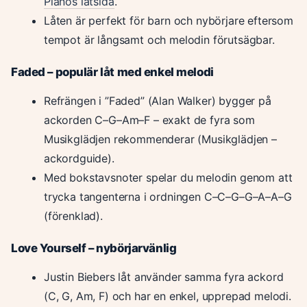
Pianos låtsida
.
Låten är perfekt för barn och nybörjare eftersom
tempot är långsamt och melodin förutsägbar.
Faded – populär låt med enkel melodi
Refrängen i ”Faded” (Alan Walker) bygger på
ackorden C–G–Am–F – exakt de fyra som
Musikglädjen rekommenderar (Musikglädjen –
ackordguide).
Med bokstavsnoter spelar du melodin genom att
trycka tangenterna i ordningen C–C–G–G–A–A–G
(förenklad).
Love Yourself – nybörjarvänlig
Justin Biebers låt använder samma fyra ackord
(C, G, Am, F) och har en enkel, upprepad melodi.