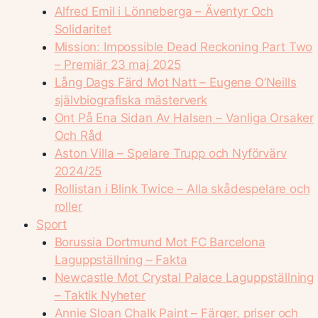
Alfred Emil i Lönneberga – Äventyr Och
Solidaritet
Mission: Impossible Dead Reckoning Part Two
– Premiär 23 maj 2025
Lång Dags Färd Mot Natt – Eugene O’Neills
självbiografiska mästerverk
Ont På Ena Sidan Av Halsen – Vanliga Orsaker
Och Råd
Aston Villa – Spelare Trupp och Nyförvärv
2024/25
Rollistan i Blink Twice – Alla skådespelare och
roller
Sport
Borussia Dortmund Mot FC Barcelona
Laguppställning – Fakta
Newcastle Mot Crystal Palace Laguppställning
– Taktik Nyheter
Annie Sloan Chalk Paint – Färger, priser och