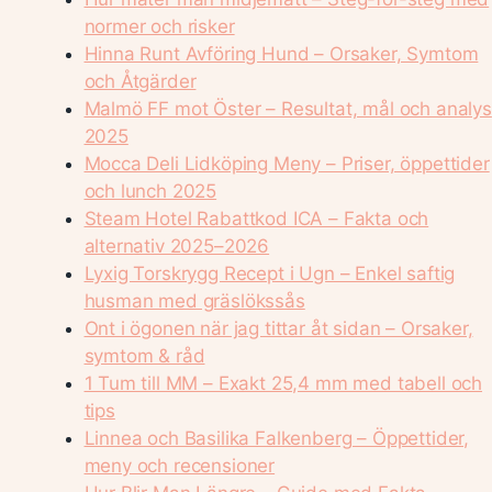
normer och risker
Hinna Runt Avföring Hund – Orsaker, Symtom
och Åtgärder
Malmö FF mot Öster – Resultat, mål och analys
2025
Mocca Deli Lidköping Meny – Priser, öppettider
och lunch 2025
Steam Hotel Rabattkod ICA – Fakta och
alternativ 2025–2026
Lyxig Torskrygg Recept i Ugn – Enkel saftig
husman med gräslökssås
Ont i ögonen när jag tittar åt sidan – Orsaker,
symtom & råd
1 Tum till MM – Exakt 25,4 mm med tabell och
tips
Linnea och Basilika Falkenberg – Öppettider,
meny och recensioner