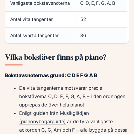
Vanligaste bokstavsnoterna
C, D, E, F, G, A, B
Antal vita tangenter
52
Antal svarta tangenter
36
Vilka bokstäver finns på piano?
Bokstavsnoternas grund: C D E F G A B
De vita tangenterna motsvarar precis
bokstäverna C, D, E, F, G, A, B – i den ordningen
upprepas de över hela pianot.
Enligt guiden från
Musikglädjen
(pianonybörjarguide)
är de fyra vanligaste
ackorden C, G, Am och F – alla byggda på dessa