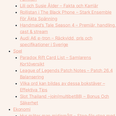
Lili och Susie Ålder – Fakta och Karriär
Rollistan i The Black Phone – Stark Ensemble
För Äkta Spänning
Handmaid’s Tale Season 4 – Premiär, handling,
cast & stream
Audi A6 e-tron – Räckvidd, pris och
specifikationer i Sverige
Spel
Paradox Rift Card List – Samlarens
Kortöversikt
League of Legends Patch Notes – Patch 26.4
Balansering
Vilka ord kan bildas av dessa bokstäver –
Effektiva Tips
Slot Thailand –join(multibet88) – Bonus Och
Säkerhet
Ekonomi
Hur mäter man midjemått – Steg-för-steg med