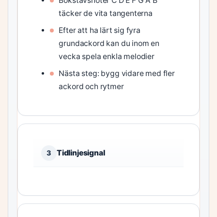
Bokstavsnoter C D E F G A B
täcker de vita tangenterna
Efter att ha lärt sig fyra
grundackord kan du inom en
vecka spela enkla melodier
Nästa steg: bygg vidare med fler
ackord och rytmer
Tidlinjesignal
3