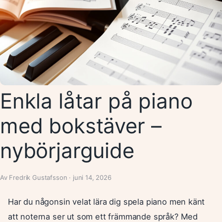
Enkla låtar på piano
med bokstäver –
nybörjarguide
Av Fredrik Gustafsson · juni 14, 2026
Har du någonsin velat lära dig spela piano men känt
att noterna ser ut som ett främmande språk? Med