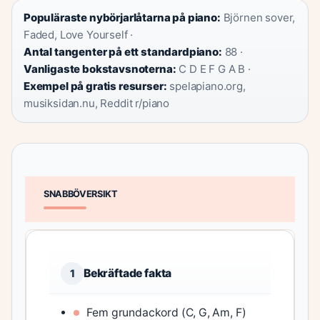
Populäraste nybörjarlåtarna på piano:
Björnen sover,
Faded, Love Yourself ·
Antal tangenter på ett standardpiano:
88 ·
Vanligaste bokstavsnoterna:
C D E F G A B ·
Exempel på gratis resurser:
spelapiano.org,
musiksidan.nu, Reddit r/piano
SNABBÖVERSIKT
Bekräftade fakta
1
Fem grundackord (C, G, Am, F)