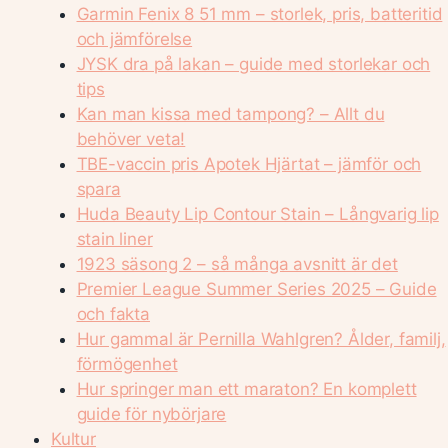
Garmin Fenix 8 51 mm – storlek, pris, batteritid
och jämförelse
JYSK dra på lakan – guide med storlekar och
tips
Kan man kissa med tampong? – Allt du
behöver veta!
TBE-vaccin pris Apotek Hjärtat – jämför och
spara
Huda Beauty Lip Contour Stain – Långvarig lip
stain liner
1923 säsong 2 – så många avsnitt är det
Premier League Summer Series 2025 – Guide
och fakta
Hur gammal är Pernilla Wahlgren? Ålder, familj,
förmögenhet
Hur springer man ett maraton? En komplett
guide för nybörjare
Kultur