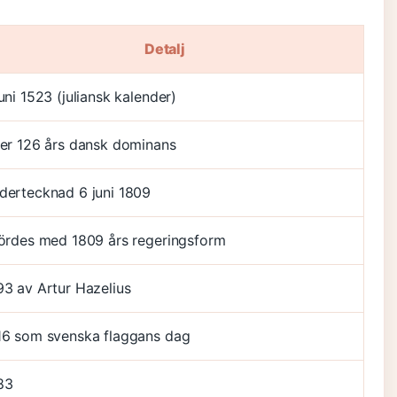
Detalj
uni 1523 (juliansk kalender)
ter 126 års dansk dominans
dertecknad 6 juni 1809
fördes med 1809 års regeringsform
93 av Artur Hazelius
16 som svenska flaggans dag
83