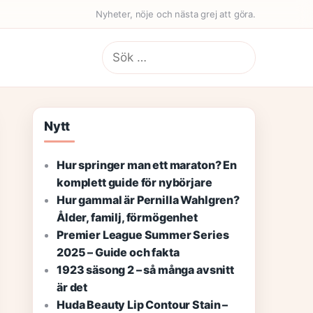
Nyheter, nöje och nästa grej att göra.
Sök
efter:
Nytt
Hur springer man ett maraton? En
komplett guide för nybörjare
Hur gammal är Pernilla Wahlgren?
Ålder, familj, förmögenhet
Premier League Summer Series
2025 – Guide och fakta
1923 säsong 2 – så många avsnitt
är det
Huda Beauty Lip Contour Stain –