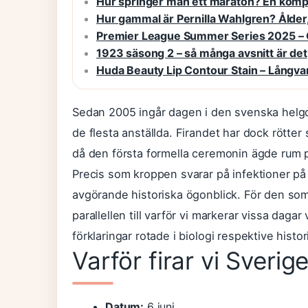
Hur springer man ett maraton? En kompl
Hur gammal är Pernilla Wahlgren? Ålder,
Premier League Summer Series 2025 – 
1923 säsong 2 – så många avsnitt är det
Huda Beauty Lip Contour Stain – Långvarig
Sedan 2005 ingår dagen i den svenska helgdags
de flesta anställda. Firandet har dock rötter s
då den första formella ceremonin ägde rum 
Precis som kroppen svarar på infektioner på 
avgörande historiska ögonblick. För den so
parallellen till varför vi markerar vissa daga
förklaringar rotade i biologi respektive histor
Varför firar vi Sveri
Datum:
6 juni