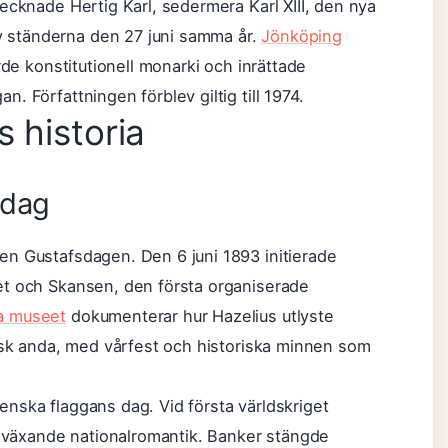
ecknade Hertig Karl, sedermera Karl XIII, den nya
 ständerna den 27 juni samma år.
Jönköping
rde konstitutionell monarki och inrättade
 Författningen förblev giltig till 1974.
 historia
ldag
en Gustafsdagen. Den 6 juni 1893 initierade
et och Skansen, den första organiserade
a museet
dokumenterar hur Hazelius utlyste
tisk anda, med vårfest och historiska minnen som
nska flaggans dag. Vid första världskriget
ed växande nationalromantik. Banker stängde