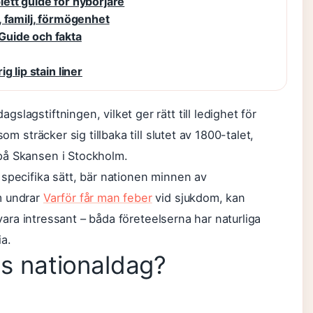
ett guide för nybörjare
 familj, förmögenhet
Guide och fakta
 lip stain liner
lagstiftningen, vilket ger rätt till ledighet för
om sträcker sig tillbaka till slutet av 1800-talet,
på Skansen i Stockholm.
specifika sätt, bär nationen minnen av
m undrar
Varför får man feber
vid sjukdom, kan
r vara intressant – båda företeelserna har naturliga
ia.
ges nationaldag?