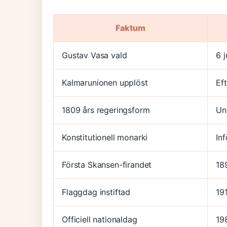
Faktum
Gustav Vasa vald
6 j
Kalmarunionen upplöst
Ef
1809 års regeringsform
Un
Konstitutionell monarki
In
Första Skansen-firandet
18
Flaggdag instiftad
19
Officiell nationaldag
19