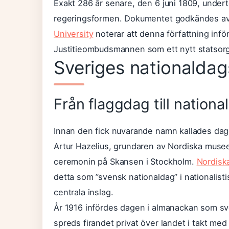
Exakt 286 år senare, den 6 juni 1809, undert
regeringsformen. Dokumentet godkändes av
University
noterar att denna författning infö
Justitieombudsmannen som ett nytt statsorgan.
Sveriges nationaldags
Från flaggdag till nationa
Innan den fick nuvarande namn kallades dag
Artur Hazelius, grundaren av Nordiska muse
ceremonin på Skansen i Stockholm.
Nordisk
detta som ”svensk nationaldag” i nationalis
centrala inslag.
År 1916 infördes dagen i almanackan som sve
spreds firandet privat över landet i takt m