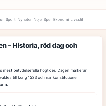
tur
Sport
Nyheter
Nöje
Spel
Ekonomi
Livsstil
en – Historia, röd dag och
ts mest betydelsefulla högtider. Dagen markerar
aldes till kung 1523 och när konstitutionell
form.