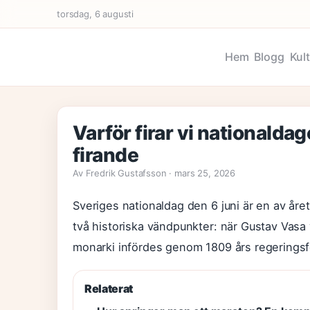
torsdag, 6 augusti
Hem
Blogg
Kul
Varför firar vi nationaldag
firande
Av Fredrik Gustafsson · mars 25, 2026
Sveriges nationaldag den 6 juni är en av åre
två historiska vändpunkter: när Gustav Vasa v
monarki infördes genom 1809 års regerings
Relaterat