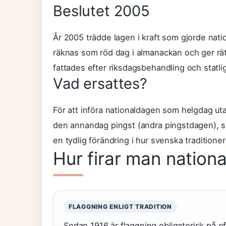
Beslutet 2005
År 2005 trädde lagen i kraft som gjorde natio
räknas som röd dag i almanackan och ger rätt
fattades efter riksdagsbehandling och statli
Vad ersattes?
För att införa nationaldagen som helgdag utan
den annandag pingst (andra pingstdagen), s
en tydlig förändring i hur svenska traditioner 
Hur firar man nation
FLAGGNING ENLIGT TRADITION
Sedan 1916 är flaggning obligatorisk på 