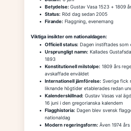
Betydelse:
Gustav Vasa 1523 + 1809 år
Status:
Röd dag sedan 2005
Firande:
Flaggning, evenemang
Viktiga insikter om nationaldagen:
Officiell status:
Dagen instiftades som o
Ursprungligt namn:
Kallades Gustafsdag
1893
Konstitutionell milstolpe:
1809 års reg
avskaffade enväldet
Internationell jämförelse:
Sverige fick
liknande högtider etablerades redan un
Kalenderskillnad:
Gustav Vasas val ägde
16 juni i den gregorianska kalendern
Flagghistoria:
Dagen blev svensk flaggda
nationaldag
Modern regeringsform:
Även 1974 års 