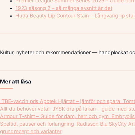
Premier League Summer Series 2025 – Guide och 
1923 säsong 2 – så många avsnitt är det
Huda Beauty Lip Contour Stain – Långvarig lip stain
Kultur, nyheter och rekommendationer — handplockat och
Mer att läsa
TBE-vaccin pris Apotek Hjärtat – jämför och spara
Tomte
Allt du behöver veta!
JYSK dra på lakan – guide med sto
Armour T-shirt – Guide för dam, herr och gym
Embryolis
Speltid, pauser och förlängning
Radisson Blu SkyCity Arl
grundrecept och varianter