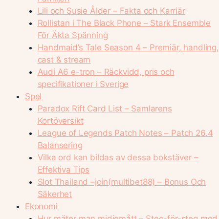
Lili och Susie Ålder – Fakta och Karriär
Rollistan i The Black Phone – Stark Ensemble
För Äkta Spänning
Handmaid’s Tale Season 4 – Premiär, handling,
cast & stream
Audi A6 e-tron – Räckvidd, pris och
specifikationer i Sverige
Spel
Paradox Rift Card List – Samlarens
Kortöversikt
League of Legends Patch Notes – Patch 26.4
Balansering
Vilka ord kan bildas av dessa bokstäver –
Effektiva Tips
Slot Thailand –join(multibet88) – Bonus Och
Säkerhet
Ekonomi
Hur mäter man midjemått – Steg-för-steg med