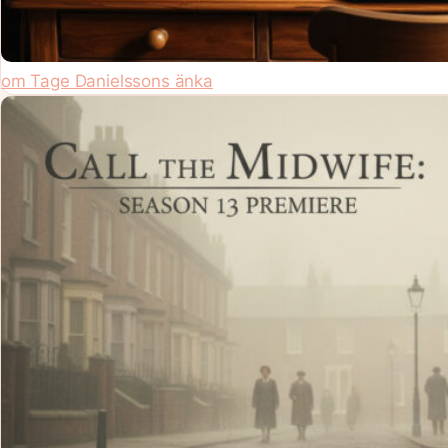
om Tage Danielssons änka