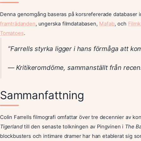
Denna genomgång baseras på korsrefererade databaser i
framträdanden
, ungerska filmdatabasen,
Mafab
, och
Filmk
Tomatoes
.
”Farrells styrka ligger i hans förmåga att 
— Kritikeromdöme, sammanställt från rece
Sammanfattning
Colin Farrells filmografi omfattar över tre decennier av k
Tigerland
till den senaste tolkningen av Pingvinen i
The B
blockbusters och intimare dramer har han etablerat sig s