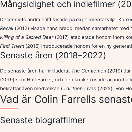
Mångsidighet och indiefilmer (2
Decenniets andra hälft visade på experimental vilja. Kom
Recall
(2012) visade hans bredd, medan samarbetet med 
Killing of a Sacred Deer
(2017) etablerade honom inom kon
Find Them
(2016) introducerade honom för en ny generati
Senaste åren (2018–2022)
De senaste åren har inkluderat
The Gentlemen
(2019) där
(2019) som Holt Farrier, och den kritikerrosade actionthril
bekräftar även medverkan i
Thirteen Lives
(2022), Ron Ho
Vad är Colin Farrells sena
Senaste biograffilmer