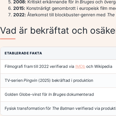
2008:
Kritiskt erkännande för
In Bruges
och övergå
2015:
Konstnärligt genombrott i europeisk film m
2022:
Återkomst till blockbuster-genren med
The
Vad är bekräftat och osäke
ETABLERADE FAKTA
Filmografi fram till 2022 verifierad via
IMDb
och Wikipedia
TV-serien
Pingvin
(2025) bekräftad i produktion
Golden Globe-vinst för
In Bruges
dokumenterad
Fysisk transformation för
The Batman
verifierad via produkt