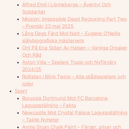
Alfred Emil i Lönneberga – Äventyr Och
Solidaritet
Mission: Impossible Dead Reckoning Part Two
– Premiär 23 maj 2025
Lång Dags Färd Mot Natt – Eugene O’Neills
självbiografiska mästerverk
Ont På Ena Sidan Av Halsen – Vanliga Orsaker
Och Råd
Aston Villa – Spelare Trupp och Nyförvärv
2024/25
Rollistan i Blink Twice – Alla skådespelare och
roller
Sport
Borussia Dortmund Mot FC Barcelona
Laguppställning – Fakta
Newcastle Mot Crystal Palace Laguppställning
– Taktik Nyheter
Annie Sloan Chalk Paint – Färger, priser och