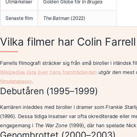
Utmärkelser
Golden Globe för
In Bruges
Senaste film
The Batman
(2022)
Vilka filmer har Colin Farrel
Farrells filmografi sträcker sig från små biroller i irländsk f
Wikipedias lista över hans framträdanden
utgör den mest 
filmdatabaser
.
Debutåren (1995–1999)
Karriären inleddes med biroller i dramer som
Frankie Starl
(1996). Dessa tidiga insatser var ofta okrediterade eller m
engagemang i
The War Zone
(1999), där han spelade Nick 
Genombrottet (2000–2003)