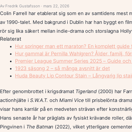
Av Fredrik Gustafsson · mars 22, 2026
Colin Farrell har etablerat sig som en av samtidens mest
av 1990-talet. Med bakgrund i Dublin har han byggt en fil
rör sig lika säkert mellan indie-drama och storslagna Hol
Relaterat
Hur springer man ett maraton? En komplett guide 
Hur gammal är Pernilla Wahlgren? Ålder, familj, f
Premier League Summer Series 2025 – Guide och 
1923 säsong 2 – så många avsnitt är det
Huda Beauty Lip Contour Stain – Långvarig lip stain
Efter genombrottet i krigsdramat
Tigerland
(2000) har Farre
actionhjälte i
S.W.A.T.
och
Miami Vice
till prisbelönta drama
visar hans karriär på en medveten strävan efter konstnärli
Hans senaste år har präglats av fysiskt krävande roller, 
Pingvinen i
The Batman
(2022), vilket ytterligare cement