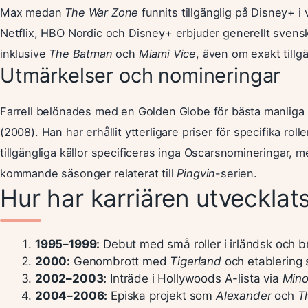
Max medan
The War Zone
funnits tillgänglig på Disney+ i
Netflix, HBO Nordic och Disney+ erbjuder generellt svensk
inklusive
The Batman
och
Miami Vice
, även om exakt tillg
Utmärkelser och nomineringar
Farrell belönades med en Golden Globe för bästa manliga h
(2008). Han har erhållit ytterligare priser för specifika rol
tillgängliga källor specificeras inga Oscarsnomineringar, 
kommande säsonger relaterat till
Pingvin
-serien.
Hur har karriären utvecklats
1995–1999:
Debut med små roller i irländsk och bri
2000:
Genombrott med
Tigerland
och etablering s
2002–2003:
Inträde i Hollywoods A-lista via
Mino
2004–2006:
Episka projekt som
Alexander
och
T