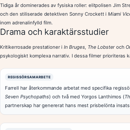
Tidiga år dominerades av fysiska roller: elitpolisen Jim Str
och den stiliserade detektiven Sonny Crockett i
Miami Vic
inom adrenalinfylld film.
Drama och karaktärsstudier
Kritikerrosade prestationer i
In Bruges
,
The Lobster
och
O
psykologiskt komplexa narrativ. I dessa filmer prioriteras 
REGISSÖRSAMARBETE
Farrell har återkommande arbetat med specifika regissö
Seven Psychopaths
) och två med Yorgos Lanthimos (
Th
partnerskap har genererat hans mest prisbelönta insats