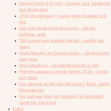
Garmin Fenix 8 51 mm – storlek, pris, batteritid
och jämförelse
JYSK dra på lakan – guide med storlekar och
tips
Kan man kissa med tampong? – Allt du
behöver veta!
TBE-vaccin pris Apotek Hjärtat – jämför och
spara
Huda Beauty Lip Contour Stain – Långvarig lip
stain liner
1923 säsong 2 – så många avsnitt är det
Premier League Summer Series 2025 – Guide
och fakta
Hur gammal är Pernilla Wahlgren? Ålder, familj,
förmögenhet
Hur springer man ett maraton? En komplett
guide för nybörjare
Kultur