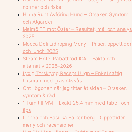
normer och risker
Hinna Runt Avföring Hund – Orsaker, Symtom
och Åtgärder
Malmö FF mot Öster – Resultat, mål och analys
2025
Mocca Deli Lidköping Meny – Priser, öppettider
och lunch 2025
Steam Hotel Rabattkod ICA – Fakta och
alternativ 2025–2026
Lyxig Torskrygg Recept i Ugn – Enkel saftig
husman med gräslökssås
Ont i ögonen när jag tittar åt sidan – Orsaker,
symtom & råd
1 Tum till MM – Exakt 25,4 mm med tabell och
tips
Linnea och Basilika Falkenberg – Öppettider,
meny och recensioner