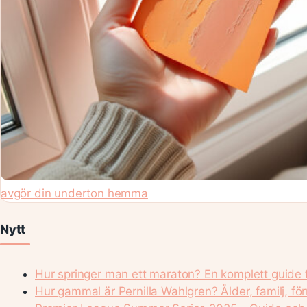
avgör din underton hemma
Nytt
Hur springer man ett maraton? En komplett guide 
Hur gammal är Pernilla Wahlgren? Ålder, familj, f