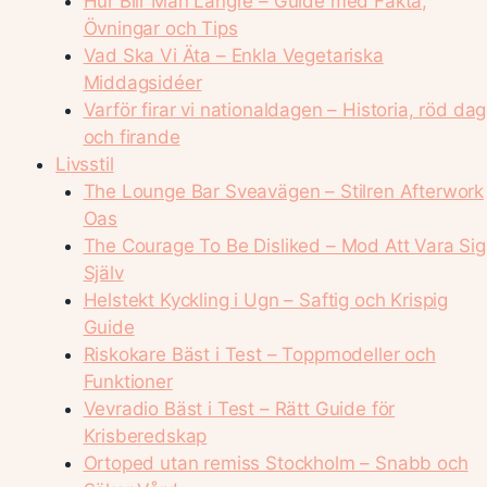
Hur Blir Man Längre – Guide med Fakta,
Övningar och Tips
Vad Ska Vi Äta – Enkla Vegetariska
Middagsidéer
Varför firar vi nationaldagen – Historia, röd dag
och firande
Livsstil
The Lounge Bar Sveavägen – Stilren Afterwork
Oas
The Courage To Be Disliked – Mod Att Vara Sig
Själv
Helstekt Kyckling i Ugn – Saftig och Krispig
Guide
Riskokare Bäst i Test – Toppmodeller och
Funktioner
Vevradio Bäst i Test – Rätt Guide för
Krisberedskap
Ortoped utan remiss Stockholm – Snabb och