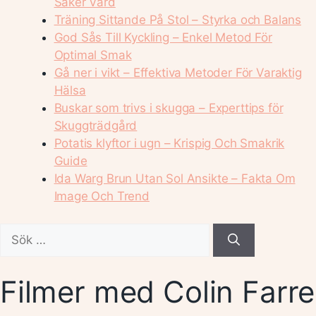
Säker Vård
Träning Sittande På Stol – Styrka och Balans
God Sås Till Kyckling – Enkel Metod För
Optimal Smak
Gå ner i vikt – Effektiva Metoder För Varaktig
Hälsa
Buskar som trivs i skugga – Experttips för
Skuggträdgård
Potatis klyftor i ugn – Krispig Och Smakrik
Guide
Ida Warg Brun Utan Sol Ansikte – Fakta Om
Image Och Trend
Sök
efter:
Filmer med Colin Farrell