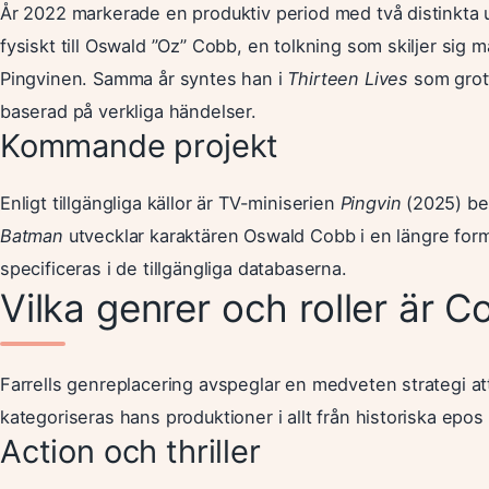
År 2022 markerade en produktiv period med två distinkta u
fysiskt till Oswald ”Oz” Cobb, en tolkning som skiljer sig 
Pingvinen. Samma år syntes han i
Thirteen Lives
som grott
baserad på verkliga händelser.
Kommande projekt
Enligt tillgängliga källor är TV-miniserien
Pingvin
(2025) bek
Batman
utvecklar karaktären Oswald Cobb i en längre forma
specificeras i de tillgängliga databaserna.
Vilka genrer och roller är Co
Farrells genreplacering avspeglar en medveten strategi a
kategoriseras hans produktioner i allt från historiska epos 
Action och thriller