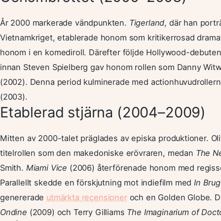
År 2000 markerade vändpunkten.
Tigerland
, där han port
Vietnamkriget, etablerade honom som kritikerrosad drama
honom i en komediroll. Därefter följde Hollywood-debuten
innan Steven Spielberg gav honom rollen som Danny Witwer
(2002). Denna period kulminerade med actionhuvudrollern
(2003).
Etablerad stjärna (2004–2009)
Mitten av 2000-talet präglades av episka produktioner. O
titelrollen som den makedoniske erövraren, medan
The N
Smith.
Miami Vice
(2006) återförenade honom med regissöre
Parallellt skedde en förskjutning mot indiefilm med
In Bru
genererade
utmärkta recensioner
och en Golden Globe. De
Ondine
(2009) och Terry Gilliams
The Imaginarium of Doct