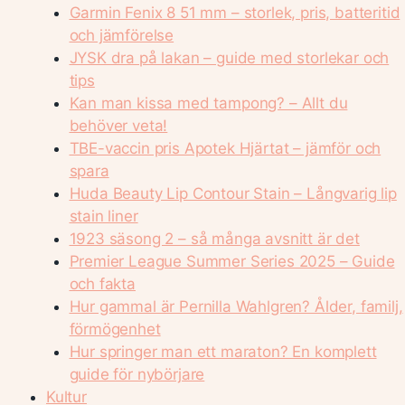
Garmin Fenix 8 51 mm – storlek, pris, batteritid
och jämförelse
JYSK dra på lakan – guide med storlekar och
tips
Kan man kissa med tampong? – Allt du
behöver veta!
TBE-vaccin pris Apotek Hjärtat – jämför och
spara
Huda Beauty Lip Contour Stain – Långvarig lip
stain liner
1923 säsong 2 – så många avsnitt är det
Premier League Summer Series 2025 – Guide
och fakta
Hur gammal är Pernilla Wahlgren? Ålder, familj,
förmögenhet
Hur springer man ett maraton? En komplett
guide för nybörjare
Kultur