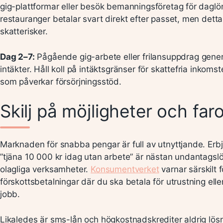
gig-plattformar eller besök bemanningsföretag för daglö
restauranger betalar svart direkt efter passet, men dett
skatterisker.
Dag 2–7:
Pågående gig-arbete eller frilansuppdrag genere
intäkter. Håll koll på intäktsgränser för skattefria inkomst
som påverkar försörjningsstöd.
Skilj på möjligheter och far
Marknaden för snabba pengar är full av utnyttjande. Er
”tjäna 10 000 kr idag utan arbete” är nästan undantagslö
olagliga verksamheter.
Konsumentverket
varnar särskilt f
förskottsbetalningar där du ska betala för utrustning eller
jobb.
Likaledes är sms-lån och högkostnadskrediter aldrig lös