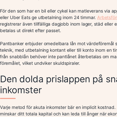
För den som har en bil eller cykel kan matleverans via 
eller Uber Eats ge utbetalning inom 24 timmar.
Arbetsfö
registrerar även tillfälliga dagjobb inom lager, städ eller
betalas ut direkt efter passet.
Pantbanker erbjuder omedelbara lån mot värdeföremål 
teknik, med utbetalning kontant eller till konto inom en ti
från snabblån behöver inte pantlånet återbetalas om ma
föremålet, vilket undviker skuldspiraler.
Den dolda prislappen på s
inkomster
Varje metod för akuta inkomster bär en implicit kostnad. 
minskar ditt totala kapital och kan leda till ånger när eko