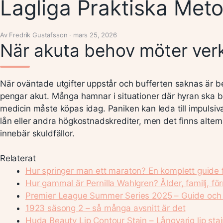
Lagliga Praktiska Met
Av Fredrik Gustafsson · mars 25, 2026
När akuta behov möter verk
När oväntade utgifter uppstår och bufferten saknas är 
pengar akut. Många hamnar i situationer där hyran ska b
medicin måste köpas idag. Paniken kan leda till impulsi
lån eller andra högkostnadskrediter, men det finns altern
innebär skuldfällor.
Relaterat
Hur springer man ett maraton? En komplett guide 
Hur gammal är Pernilla Wahlgren? Ålder, familj, f
Premier League Summer Series 2025 – Guide och 
1923 säsong 2 – så många avsnitt är det
Huda Beauty Lip Contour Stain – Långvarig lip stain