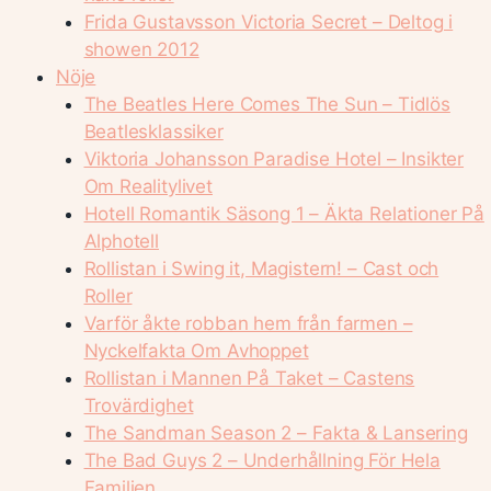
Frida Gustavsson Victoria Secret – Deltog i
showen 2012
Nöje
The Beatles Here Comes The Sun – Tidlös
Beatlesklassiker
Viktoria Johansson Paradise Hotel – Insikter
Om Realitylivet
Hotell Romantik Säsong 1 – Äkta Relationer På
Alphotell
Rollistan i Swing it, Magistern! – Cast och
Roller
Varför åkte robban hem från farmen –
Nyckelfakta Om Avhoppet
Rollistan i Mannen På Taket – Castens
Trovärdighet
The Sandman Season 2 – Fakta & Lansering
The Bad Guys 2 – Underhållning För Hela
Familjen