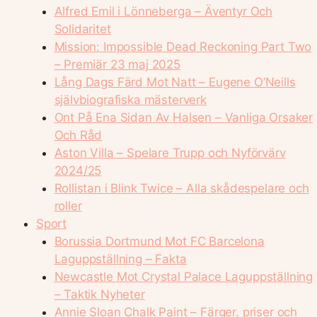
Alfred Emil i Lönneberga – Äventyr Och
Solidaritet
Mission: Impossible Dead Reckoning Part Two
– Premiär 23 maj 2025
Lång Dags Färd Mot Natt – Eugene O’Neills
självbiografiska mästerverk
Ont På Ena Sidan Av Halsen – Vanliga Orsaker
Och Råd
Aston Villa – Spelare Trupp och Nyförvärv
2024/25
Rollistan i Blink Twice – Alla skådespelare och
roller
Sport
Borussia Dortmund Mot FC Barcelona
Laguppställning – Fakta
Newcastle Mot Crystal Palace Laguppställning
– Taktik Nyheter
Annie Sloan Chalk Paint – Färger, priser och