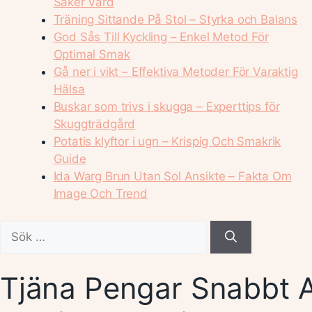
Säker Vård
Träning Sittande På Stol – Styrka och Balans
God Sås Till Kyckling – Enkel Metod För
Optimal Smak
Gå ner i vikt – Effektiva Metoder För Varaktig
Hälsa
Buskar som trivs i skugga – Experttips för
Skuggträdgård
Potatis klyftor i ugn – Krispig Och Smakrik
Guide
Ida Warg Brun Utan Sol Ansikte – Fakta Om
Image Och Trend
Sök
efter:
Tjäna Pengar Snabbt A