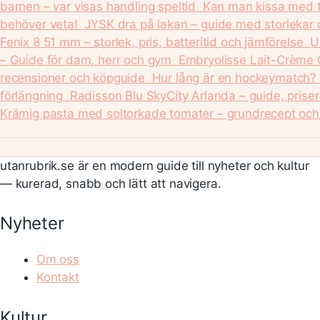
barnen – var visas handling speltid
Kan man kissa med t
behöver veta!
JYSK dra på lakan – guide med storlekar 
Fenix 8 51 mm – storlek, pris, batteritid och jämförelse
U
– Guide för dam, herr och gym
Embryolisse Lait-Crème 
recensioner och köpguide
Hur lång är en hockeymatch? 
förlängning
Radisson Blu SkyCity Arlanda – guide, priser
Krämig pasta med soltorkade tomater – grundrecept och 
utanrubrik.se är en modern guide till nyheter och kultur
— kurerad, snabb och lätt att navigera.
Nyheter
Om oss
Kontakt
Kultur