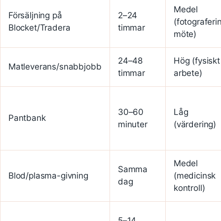
Medel
Försäljning på
2–24
(fotograferi
Blocket/Tradera
timmar
möte)
24–48
Hög (fysiskt
Matleverans/snabbjobb
timmar
arbete)
30–60
Låg
Pantbank
minuter
(värdering)
Medel
Samma
Blod/plasma-givning
(medicinsk
dag
kontroll)
5–14