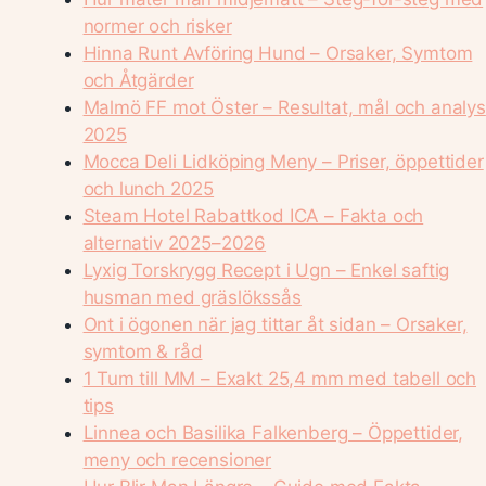
normer och risker
Hinna Runt Avföring Hund – Orsaker, Symtom
och Åtgärder
Malmö FF mot Öster – Resultat, mål och analys
2025
Mocca Deli Lidköping Meny – Priser, öppettider
och lunch 2025
Steam Hotel Rabattkod ICA – Fakta och
alternativ 2025–2026
Lyxig Torskrygg Recept i Ugn – Enkel saftig
husman med gräslökssås
Ont i ögonen när jag tittar åt sidan – Orsaker,
symtom & råd
1 Tum till MM – Exakt 25,4 mm med tabell och
tips
Linnea och Basilika Falkenberg – Öppettider,
meny och recensioner