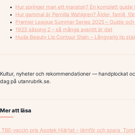
Hur springer man ett maraton? En komplett guide 
Hur gammal är Pernilla Wahlgren? Ålder, familj, f
Premier League Summer Series 2025 – Guide och 
1923 säsong 2 – så många avsnitt är det
Huda Beauty Lip Contour Stain – Långvarig lip stain
Kultur, nyheter och rekommendationer — handplockat oc
dag på utanrubrik.se.
Mer att läsa
TBE-vaccin pris Apotek Hjärtat – jämför och spara
Tomte