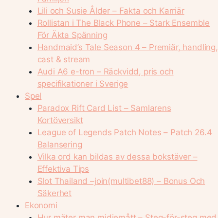
Lili och Susie Ålder – Fakta och Karriär
Rollistan i The Black Phone – Stark Ensemble
För Äkta Spänning
Handmaid’s Tale Season 4 – Premiär, handling,
cast & stream
Audi A6 e-tron – Räckvidd, pris och
specifikationer i Sverige
Spel
Paradox Rift Card List – Samlarens
Kortöversikt
League of Legends Patch Notes – Patch 26.4
Balansering
Vilka ord kan bildas av dessa bokstäver –
Effektiva Tips
Slot Thailand –join(multibet88) – Bonus Och
Säkerhet
Ekonomi
Hur mäter man midjemått – Steg-för-steg med