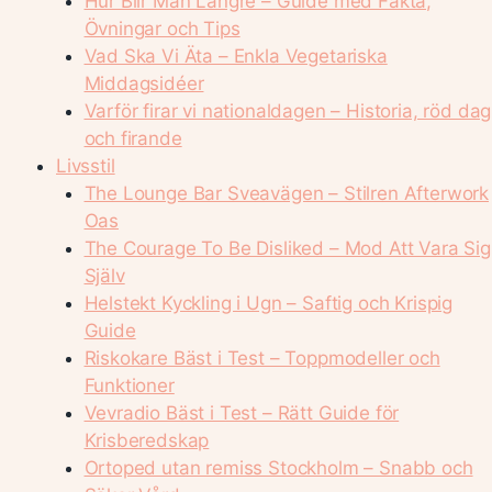
Hur Blir Man Längre – Guide med Fakta,
Övningar och Tips
Vad Ska Vi Äta – Enkla Vegetariska
Middagsidéer
Varför firar vi nationaldagen – Historia, röd dag
och firande
Livsstil
The Lounge Bar Sveavägen – Stilren Afterwork
Oas
The Courage To Be Disliked – Mod Att Vara Sig
Själv
Helstekt Kyckling i Ugn – Saftig och Krispig
Guide
Riskokare Bäst i Test – Toppmodeller och
Funktioner
Vevradio Bäst i Test – Rätt Guide för
Krisberedskap
Ortoped utan remiss Stockholm – Snabb och