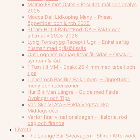
Malmö FF mot Öster – Resultat, mål och analys
2025
Mocca Deli Lidköping Meny – Priser,
öppettider och lunch 2025
Steam Hotel Rabattkod ICA – Fakta och
alternativ 2025–2026
Lyxig Torskrygg Recept i Ugn – Enkel saftig
husman med gräslökssås
Ont i ögonen när jag tittar åt sidan – Orsaker,
symtom & råd
1 Tum till MM – Exakt 25,4 mm med tabell och
tips
Linnea och Basilika Falkenberg – Öppettider,
meny och recensioner
Hur Blir Man Längre – Guide med Fakta,
Övningar och Tips
Vad Ska Vi Äta – Enkla Vegetariska
Middagsidéer
Varför firar vi nationaldagen – Historia, röd
dag och firande
Livsstil
The Lounge Bar Sveavägen – Stilren Afterwork