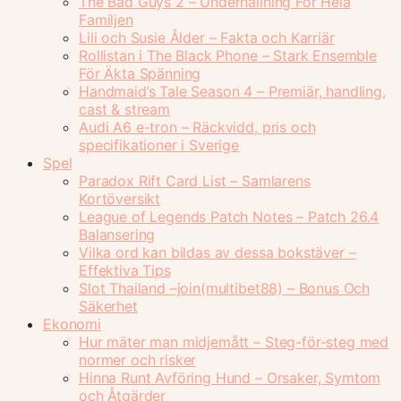
The Bad Guys 2 – Underhållning För Hela
Familjen
Lili och Susie Ålder – Fakta och Karriär
Rollistan i The Black Phone – Stark Ensemble
För Äkta Spänning
Handmaid’s Tale Season 4 – Premiär, handling,
cast & stream
Audi A6 e-tron – Räckvidd, pris och
specifikationer i Sverige
Spel
Paradox Rift Card List – Samlarens
Kortöversikt
League of Legends Patch Notes – Patch 26.4
Balansering
Vilka ord kan bildas av dessa bokstäver –
Effektiva Tips
Slot Thailand –join(multibet88) – Bonus Och
Säkerhet
Ekonomi
Hur mäter man midjemått – Steg-för-steg med
normer och risker
Hinna Runt Avföring Hund – Orsaker, Symtom
och Åtgärder