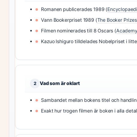
Romanen publicerades 1989 (
Encyclopaedi
Vann Bookerpriset 1989 (
The Booker Prizes 
Filmen nominerades till 8 Oscars (
Academy 
Kazuo Ishiguro tilldelades Nobelpriset i litt
Vad som är oklart
2
Sambandet mellan bokens titel och handling
Exakt hur trogen filmen är boken i alla deta