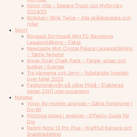
Aston Villa – Spelare Trupp och Nyförvärv
2024/25
Rollistan i Blink Twice – Alla skådespelare och
roller
Sport
Borussia Dortmund Mot FC Barcelona
Laguppställning – Fakta
Newcastle Mot Crystal Palace Laguppställning
– Taktik Nyheter
Annie Sloan Chalk Paint – Färger, priser och
butiker i Sverige
Tre vännerna och Jerry – Fullständig översikt
över fallet 2025
Fastighetsbyrån på gång Piteå – Etablerad
sedan 2001 utan expansion
Nyheter
Volvo 4g modem upgrade – Säkra Funktioner I
Din Bil
Plötsliga utslag i ansiktet – Effektiv Guide för
Dig
Redmi Note 13 Pro Plus – Kraftfull Kamera och
Snabbladdning