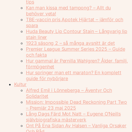
tips
Kan man kissa med tampong? – Allt du
behöver veta!
TBE-vaccin pris Apotek Hjärtat – jämför och
spara
Huda Beauty Lip Contour Stain – Långvarig lip
stain liner
1923 säsong 2 – så många avsnitt är det
Premier League Summer Series 2025 – Guide
och fakta
Hur gammal är Pernilla Wahlgren? Ålder, familj,
förmögenhet
Hur springer man ett maraton? En komplett
guide för nybörjare
Kultur
Alfred Emil i Lönneberga – Äventyr Och
Solidaritet
Mission: Impossible Dead Reckoning Part Two
– Premiär 23 maj 2025
Lång Dags Färd Mot Natt – Eugene O’Neills
självbiografiska mästerverk
Ont På Ena Sidan Av Halsen – Vanliga Orsaker
Och Råd