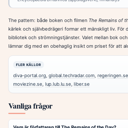
The pattern: både boken och filmen
The Remains of t
kärlek och självbedrägeri formar ett mänskligt liv. För 
bibliotek och strömningstjänster. Valet mellan bok oc
lämnar dig med en obehaglig insikt om priset för att al
FLER KÄLLOR
diva-portal.org
,
global.techradar.com
,
regeringen.s
moviezine.se
,
lup.lub.lu.se
,
liber.se
Vanliga frågor
Vem är författaren till The Remains of the Day?