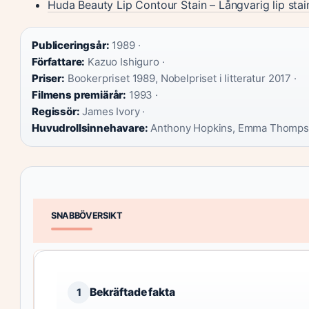
Huda Beauty Lip Contour Stain – Långvarig lip stain
Publiceringsår:
1989 ·
Författare:
Kazuo Ishiguro ·
Priser:
Bookerpriset 1989, Nobelpriset i litteratur 2017 ·
Filmens premiärår:
1993 ·
Regissör:
James Ivory ·
Huvudrollsinnehavare:
Anthony Hopkins, Emma Thomp
SNABBÖVERSIKT
Bekräftade fakta
1