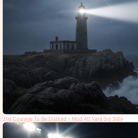
The Courage To Be Disliked – Mod Att Vara Sig Själv