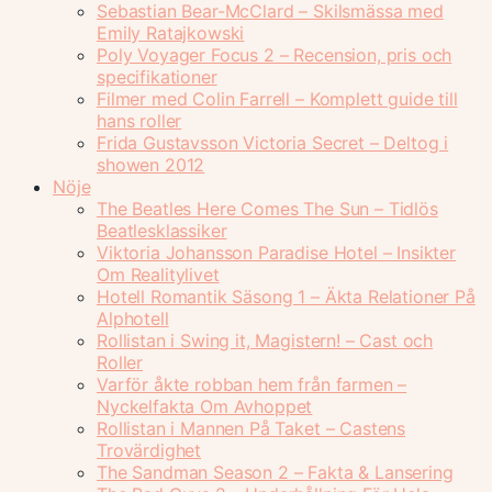
Sebastian Bear-McClard – Skilsmässa med
Emily Ratajkowski
Poly Voyager Focus 2 – Recension, pris och
specifikationer
Filmer med Colin Farrell – Komplett guide till
hans roller
Frida Gustavsson Victoria Secret – Deltog i
showen 2012
Nöje
The Beatles Here Comes The Sun – Tidlös
Beatlesklassiker
Viktoria Johansson Paradise Hotel – Insikter
Om Realitylivet
Hotell Romantik Säsong 1 – Äkta Relationer På
Alphotell
Rollistan i Swing it, Magistern! – Cast och
Roller
Varför åkte robban hem från farmen –
Nyckelfakta Om Avhoppet
Rollistan i Mannen På Taket – Castens
Trovärdighet
The Sandman Season 2 – Fakta & Lansering