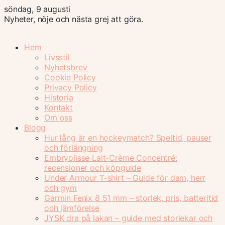
söndag, 9 augusti
Nyheter, nöje och nästa grej att göra.
Hem
Livsstil
Nyhetsbrev
Cookie Policy
Privacy Policy
Historia
Kontakt
Om oss
Blogg
Hur lång är en hockeymatch? Speltid, pauser
och förlängning
Embryolisse Lait-Crème Concentré:
recensioner och köpguide
Under Armour T-shirt – Guide för dam, herr
och gym
Garmin Fenix 8 51 mm – storlek, pris, batteritid
och jämförelse
JYSK dra på lakan – guide med storlekar och