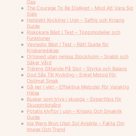
Oas
The Courage To Be Disliked – Mod Att Vara Sig
Själv
Helstekt Kyckling i Ugn – Saftig och Krispig
Guide
Riskokare Bäst i Test – Toppmodeller och
Funktioner
Vevradio Bäst i Test – Rätt Guide för
Krisberedskap
Ortoped utan remiss Stockholm – Snabb och
Säker Vård
Träning Sittande På Stol – Styrka och Balans
God Sås Till Kyckling – Enkel Metod För
Optimal Smak
Gå ner i vikt – Effektiva Metoder För Varaktig
Hälsa
Buskar som trivs i skugga – Experttips för
Skuggträdgård
Potatis klyftor i ugn – Krispig Och Smakrik
Guide
Ida Warg Brun Utan Sol Ansikte – Fakta Om
Image Och Trend