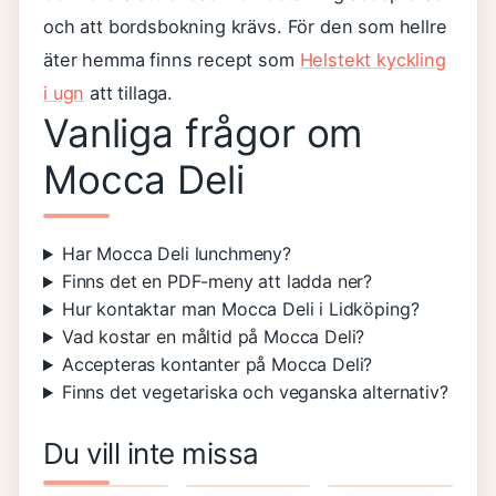
och att bordsbokning krävs. För den som hellre
äter hemma finns recept som
Helstekt kyckling
i ugn
att tillaga.
Vanliga frågor om
Mocca Deli
Har Mocca Deli lunchmeny?
Finns det en PDF-meny att ladda ner?
Hur kontaktar man Mocca Deli i Lidköping?
Vad kostar en måltid på Mocca Deli?
Accepteras kontanter på Mocca Deli?
Finns det vegetariska och veganska alternativ?
Hur mycket
Rollistan i
Poly
Du vill inte missa
Swish kan
The Black
Voyager
man ta
Phone –
Focus 2 –