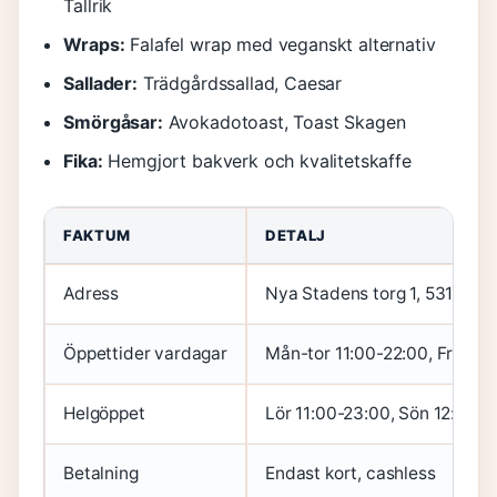
Tallrik
Wraps:
Falafel wrap med veganskt alternativ
Sallader:
Trädgårdssallad, Caesar
Smörgåsar:
Avokadotoast, Toast Skagen
Fika:
Hemgjort bakverk och kvalitetskaffe
FAKTUM
DETALJ
Adress
Nya Stadens torg 1, 531 31 L
Öppettider vardagar
Mån-tor 11:00-22:00, Fre 11:
Helgöppet
Lör 11:00-23:00, Sön 12:00-
Betalning
Endast kort, cashless