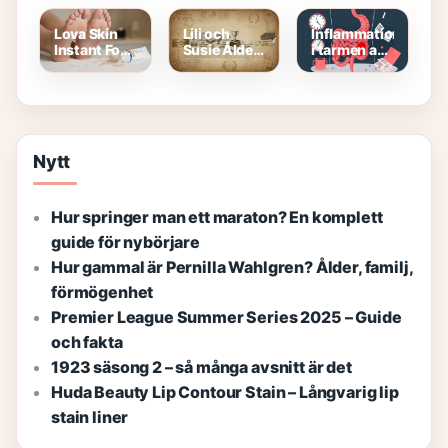
emot?
Stark
Recension,
Gränser per
Ensemble
pris och
bank
För Äkta
specifikationer
Lova Skin
Lili och
Inflammation
Spänning
Instant Foot
Susie Ålder
i tarmen av
Peeling –
– Fakta och
stress –
Snabb
Karriär
symtom
fotpeeling
och
med
behandling
omedelbar
effekt
Nytt
Hur springer man ett maraton? En komplett
guide för nybörjare
Hur gammal är Pernilla Wahlgren? Ålder, familj,
förmögenhet
Premier League Summer Series 2025 – Guide
och fakta
1923 säsong 2 – så många avsnitt är det
Huda Beauty Lip Contour Stain – Långvarig lip
stain liner