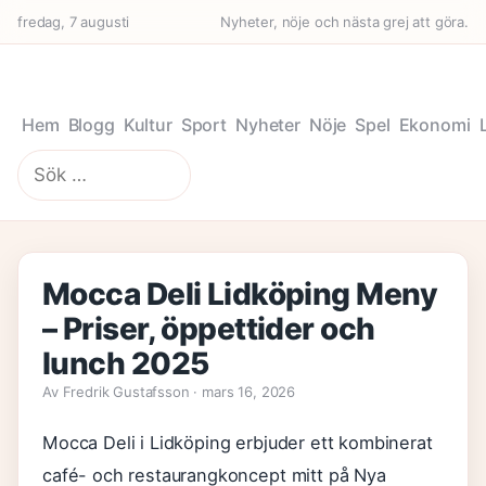
fredag, 7 augusti
Nyheter, nöje och nästa grej att göra.
Hem
Blogg
Kultur
Sport
Nyheter
Nöje
Spel
Ekonomi
Sök
efter:
Mocca Deli Lidköping Meny
– Priser, öppettider och
lunch 2025
Av Fredrik Gustafsson · mars 16, 2026
Mocca Deli i Lidköping erbjuder ett kombinerat
café- och restaurangkoncept mitt på Nya