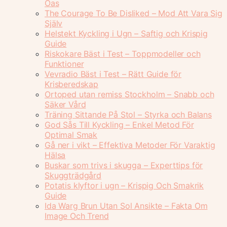
Oas
The Courage To Be Disliked – Mod Att Vara Sig
Själv
Helstekt Kyckling i Ugn – Saftig och Krispig
Guide
Riskokare Bäst i Test – Toppmodeller och
Funktioner
Vevradio Bäst i Test – Rätt Guide för
Krisberedskap
Ortoped utan remiss Stockholm – Snabb och
Säker Vård
Träning Sittande På Stol – Styrka och Balans
God Sås Till Kyckling – Enkel Metod För
Optimal Smak
Gå ner i vikt – Effektiva Metoder För Varaktig
Hälsa
Buskar som trivs i skugga – Experttips för
Skuggträdgård
Potatis klyftor i ugn – Krispig Och Smakrik
Guide
Ida Warg Brun Utan Sol Ansikte – Fakta Om
Image Och Trend