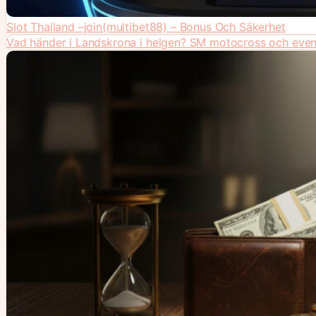
Slot Thailand –join(multibet88) – Bonus Och Säkerhet
Vad händer i Landskrona i helgen? SM motocross och ev