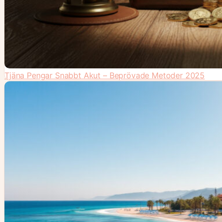
Tjäna Pengar Snabbt Akut – Beprövade Metoder 2025