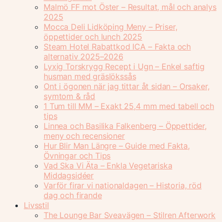
Malmö FF mot Öster – Resultat, mål och analys
2025
Mocca Deli Lidköping Meny – Priser,
öppettider och lunch 2025
Steam Hotel Rabattkod ICA – Fakta och
alternativ 2025–2026
Lyxig Torskrygg Recept i Ugn – Enkel saftig
husman med gräslökssås
Ont i ögonen när jag tittar åt sidan – Orsaker,
symtom & råd
1 Tum till MM – Exakt 25,4 mm med tabell och
tips
Linnea och Basilika Falkenberg – Öppettider,
meny och recensioner
Hur Blir Man Längre – Guide med Fakta,
Övningar och Tips
Vad Ska Vi Äta – Enkla Vegetariska
Middagsidéer
Varför firar vi nationaldagen – Historia, röd
dag och firande
Livsstil
The Lounge Bar Sveavägen – Stilren Afterwork