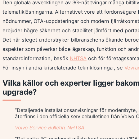
Den globala avvecklingen av 3G-nät tvingar många biltillv
telematiklösningarna. Alternativet vore att fordonsägare f
nödnummer, OTA-uppdateringar och modern fjärråtkomst 
erbjuder högre säkerhet och stabilitet jämfört med portab
Det här steget understryker bilbranschens ökande beroen
aspekter som påverkar både ägarskap, funktion och andr
standardinformation, besök
NHTSA
och för företagssam
För insyn i andra krisrelaterade tekniklösningar, se
Vevrad
Vilka källor och experter ligger ba
upgrade?
”Detaljerade installationsanvisningar för modembyte,
återfinns i den officiella servicebulletinen från Volvo C
Volvo Service Bulletin, NHTSA
”Det bytta 4G-modemet måste konfigureras via VIDA 