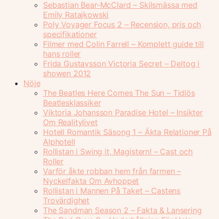
Sebastian Bear-McClard – Skilsmässa med
Emily Ratajkowski
Poly Voyager Focus 2 – Recension, pris och
specifikationer
Filmer med Colin Farrell – Komplett guide till
hans roller
Frida Gustavsson Victoria Secret – Deltog i
showen 2012
Nöje
The Beatles Here Comes The Sun – Tidlös
Beatlesklassiker
Viktoria Johansson Paradise Hotel – Insikter
Om Realitylivet
Hotell Romantik Säsong 1 – Äkta Relationer På
Alphotell
Rollistan i Swing it, Magistern! – Cast och
Roller
Varför åkte robban hem från farmen –
Nyckelfakta Om Avhoppet
Rollistan i Mannen På Taket – Castens
Trovärdighet
The Sandman Season 2 – Fakta & Lansering