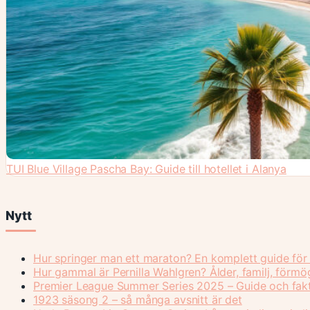
TUI Blue Village Pascha Bay: Guide till hotellet i Alanya
Nytt
Hur springer man ett maraton? En komplett guide för
Hur gammal är Pernilla Wahlgren? Ålder, familj, förm
Premier League Summer Series 2025 – Guide och fak
1923 säsong 2 – så många avsnitt är det