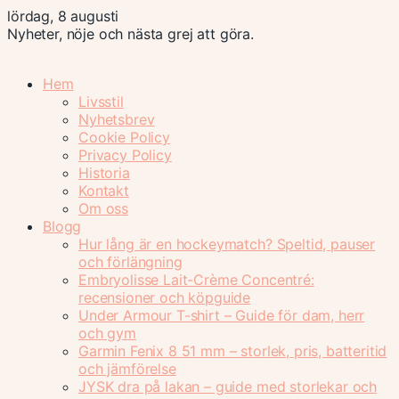
lördag, 8 augusti
Nyheter, nöje och nästa grej att göra.
Hem
Livsstil
Nyhetsbrev
Cookie Policy
Privacy Policy
Historia
Kontakt
Om oss
Blogg
Hur lång är en hockeymatch? Speltid, pauser
och förlängning
Embryolisse Lait-Crème Concentré:
recensioner och köpguide
Under Armour T-shirt – Guide för dam, herr
och gym
Garmin Fenix 8 51 mm – storlek, pris, batteritid
och jämförelse
JYSK dra på lakan – guide med storlekar och