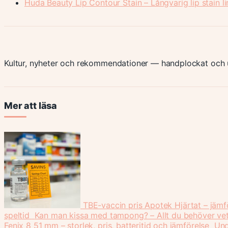
Huda Beauty Lip Contour Stain – Långvarig lip stain li
Kultur, nyheter och rekommendationer — handplockat och u
Mer att läsa
TBE-vaccin pris Apotek Hjärtat – jämf
speltid
Kan man kissa med tampong? – Allt du behöver vet
Fenix 8 51 mm – storlek, pris, batteritid och jämförelse
Und