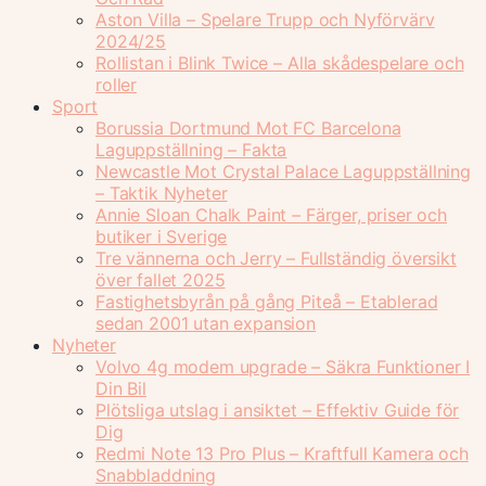
Aston Villa – Spelare Trupp och Nyförvärv
2024/25
Rollistan i Blink Twice – Alla skådespelare och
roller
Sport
Borussia Dortmund Mot FC Barcelona
Laguppställning – Fakta
Newcastle Mot Crystal Palace Laguppställning
– Taktik Nyheter
Annie Sloan Chalk Paint – Färger, priser och
butiker i Sverige
Tre vännerna och Jerry – Fullständig översikt
över fallet 2025
Fastighetsbyrån på gång Piteå – Etablerad
sedan 2001 utan expansion
Nyheter
Volvo 4g modem upgrade – Säkra Funktioner I
Din Bil
Plötsliga utslag i ansiktet – Effektiv Guide för
Dig
Redmi Note 13 Pro Plus – Kraftfull Kamera och
Snabbladdning