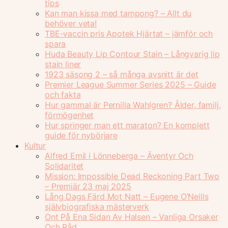
tips
Kan man kissa med tampong? – Allt du
behöver veta!
TBE-vaccin pris Apotek Hjärtat – jämför och
spara
Huda Beauty Lip Contour Stain – Långvarig lip
stain liner
1923 säsong 2 – så många avsnitt är det
Premier League Summer Series 2025 – Guide
och fakta
Hur gammal är Pernilla Wahlgren? Ålder, familj,
förmögenhet
Hur springer man ett maraton? En komplett
guide för nybörjare
Kultur
Alfred Emil i Lönneberga – Äventyr Och
Solidaritet
Mission: Impossible Dead Reckoning Part Two
– Premiär 23 maj 2025
Lång Dags Färd Mot Natt – Eugene O’Neills
självbiografiska mästerverk
Ont På Ena Sidan Av Halsen – Vanliga Orsaker
Och Råd