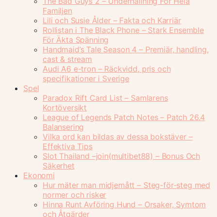
The Bad Guys 2 – Underhållning För Hela
Familjen
Lili och Susie Ålder – Fakta och Karriär
Rollistan i The Black Phone – Stark Ensemble
För Äkta Spänning
Handmaid’s Tale Season 4 – Premiär, handling,
cast & stream
Audi A6 e-tron – Räckvidd, pris och
specifikationer i Sverige
Spel
Paradox Rift Card List – Samlarens
Kortöversikt
League of Legends Patch Notes – Patch 26.4
Balansering
Vilka ord kan bildas av dessa bokstäver –
Effektiva Tips
Slot Thailand –join(multibet88) – Bonus Och
Säkerhet
Ekonomi
Hur mäter man midjemått – Steg-för-steg med
normer och risker
Hinna Runt Avföring Hund – Orsaker, Symtom
och Åtgärder