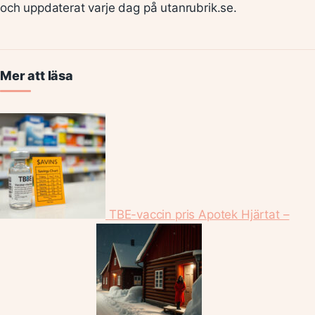
och uppdaterat varje dag på utanrubrik.se.
Mer att läsa
TBE-vaccin pris Apotek Hjärtat –