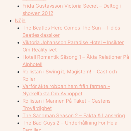
Frida Gustavsson Victoria Secret – Deltog i
showen 2012
Nöje
The Beatles Here Comes The Sun – Tidlös
Beatlesklassiker
Viktoria Johansson Paradise Hotel – Insikter
Om Realitylivet
Hotell Romantik Säsong 1 – Äkta Relationer På
Alphotell
Rollistan i Swing it, Magistern! – Cast och
Roller
Varför åkte robban hem från farmen –
Nyckelfakta Om Avhoppet
Rollistan i Mannen På Taket – Castens
Trovärdighet
The Sandman Season 2 – Fakta & Lansering
The Bad Guys 2 – Underhållning För Hela
Familjen