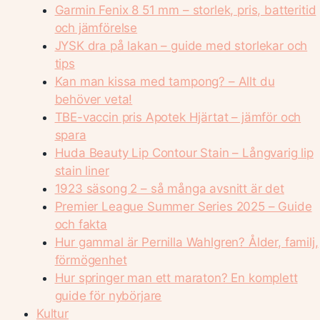
Garmin Fenix 8 51 mm – storlek, pris, batteritid
och jämförelse
JYSK dra på lakan – guide med storlekar och
tips
Kan man kissa med tampong? – Allt du
behöver veta!
TBE-vaccin pris Apotek Hjärtat – jämför och
spara
Huda Beauty Lip Contour Stain – Långvarig lip
stain liner
1923 säsong 2 – så många avsnitt är det
Premier League Summer Series 2025 – Guide
och fakta
Hur gammal är Pernilla Wahlgren? Ålder, familj,
förmögenhet
Hur springer man ett maraton? En komplett
guide för nybörjare
Kultur