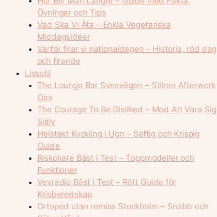
Hur Blir Man Längre – Guide med Fakta,
Övningar och Tips
Vad Ska Vi Äta – Enkla Vegetariska
Middagsidéer
Varför firar vi nationaldagen – Historia, röd dag
och firande
Livsstil
The Lounge Bar Sveavägen – Stilren Afterwork
Oas
The Courage To Be Disliked – Mod Att Vara Sig
Själv
Helstekt Kyckling i Ugn – Saftig och Krispig
Guide
Riskokare Bäst i Test – Toppmodeller och
Funktioner
Vevradio Bäst i Test – Rätt Guide för
Krisberedskap
Ortoped utan remiss Stockholm – Snabb och