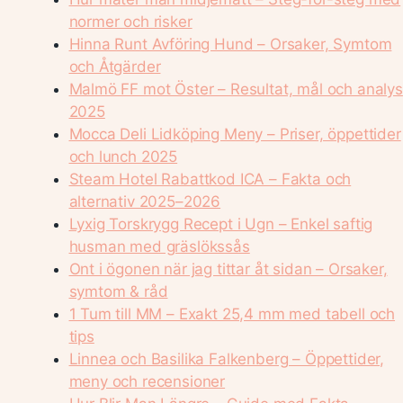
normer och risker
Hinna Runt Avföring Hund – Orsaker, Symtom
och Åtgärder
Malmö FF mot Öster – Resultat, mål och analys
2025
Mocca Deli Lidköping Meny – Priser, öppettider
och lunch 2025
Steam Hotel Rabattkod ICA – Fakta och
alternativ 2025–2026
Lyxig Torskrygg Recept i Ugn – Enkel saftig
husman med gräslökssås
Ont i ögonen när jag tittar åt sidan – Orsaker,
symtom & råd
1 Tum till MM – Exakt 25,4 mm med tabell och
tips
Linnea och Basilika Falkenberg – Öppettider,
meny och recensioner