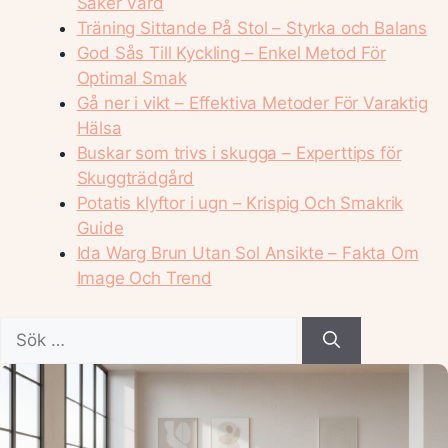
Säker Vård
Träning Sittande På Stol – Styrka och Balans
God Sås Till Kyckling – Enkel Metod För
Optimal Smak
Gå ner i vikt – Effektiva Metoder För Varaktig
Hälsa
Buskar som trivs i skugga – Experttips för
Skuggträdgård
Potatis klyftor i ugn – Krispig Och Smakrik
Guide
Ida Warg Brun Utan Sol Ansikte – Fakta Om
Image Och Trend
Sök
efter: