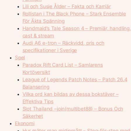
Lili och Susie Ålder – Fakta och Karriär
Rollistan i The Black Phone – Stark Ensemble
För Äkta Spänning
Handmaid’s Tale Season 4 – Premiär, handling,
cast & stream
Audi A6 e-tron – Räckvidd, pris och
specifikationer i Sverige
Spel
Paradox Rift Card List – Samlarens
Kortöversikt
League of Legends Patch Notes – Patch 26.4
Balansering
Vilka ord kan bildas av dessa bokstäver –
Effektiva Tips
Slot Thailand –join(multibet88) – Bonus Och
Säkerhet
Ekonomi
Hur mäter man midjemått – Steg-för-steg med