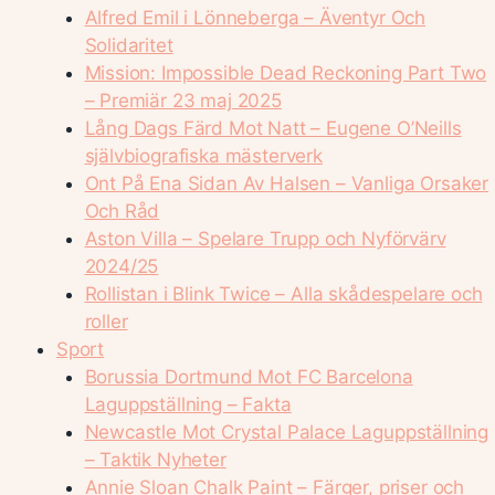
Alfred Emil i Lönneberga – Äventyr Och
Solidaritet
Mission: Impossible Dead Reckoning Part Two
– Premiär 23 maj 2025
Lång Dags Färd Mot Natt – Eugene O’Neills
självbiografiska mästerverk
Ont På Ena Sidan Av Halsen – Vanliga Orsaker
Och Råd
Aston Villa – Spelare Trupp och Nyförvärv
2024/25
Rollistan i Blink Twice – Alla skådespelare och
roller
Sport
Borussia Dortmund Mot FC Barcelona
Laguppställning – Fakta
Newcastle Mot Crystal Palace Laguppställning
– Taktik Nyheter
Annie Sloan Chalk Paint – Färger, priser och