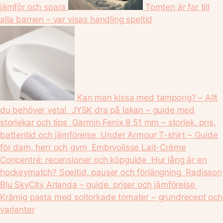
jämför och spara
Tomten är far till
alla barnen – var visas handling speltid
Kan man kissa med tampong? – Allt
du behöver veta!
JYSK dra på lakan – guide med
storlekar och tips
Garmin Fenix 8 51 mm – storlek, pris,
batteritid och jämförelse
Under Armour T-shirt – Guide
för dam, herr och gym
Embryolisse Lait-Crème
Concentré: recensioner och köpguide
Hur lång är en
hockeymatch? Speltid, pauser och förlängning
Radisson
Blu SkyCity Arlanda – guide, priser och jämförelse
Krämig pasta med soltorkade tomater – grundrecept och
varianter