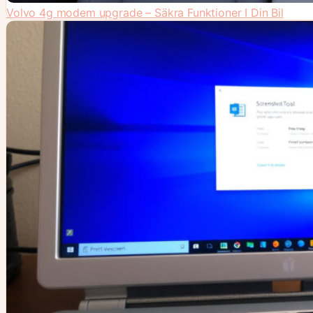
Volvo 4g modem upgrade – Säkra Funktioner I Din Bil