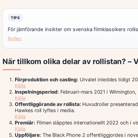
TIPS
För jämförande insikter om svenska filmklassikers rolli
Roller
.
När tillkom olika delar av rollistan? – 
Förproduktion och casting:
Urvalet inleddes tidigt 202
Källa
Inspelningsperiod:
Februari–mars 2021 i Wilmington, No
Källa
Offentliggörande av rollista:
Huvudroller presenterad
Hawkes roll lyftes i media.
Källa
Premiär:
Filmen släpptes internationellt 2022 och i vi
Källa
Uppföljare:
The Black Phone 2 offentliggjordes i nov