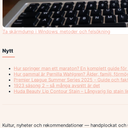
Ta skärmdump i Windows: metoder och felsökning
Nytt
Hur springer man ett maraton? En komplett guide för
Hur gammal är Pernilla Wahlgren? Ålder, familj, förm
Premier League Summer Series 2025 – Guide och fak
1923 säsong 2 – så många avsnitt är det
Huda Beauty Lip Contour Stain – Långvarig lip stain li
Kultur, nyheter och rekommendationer — handplockat och u