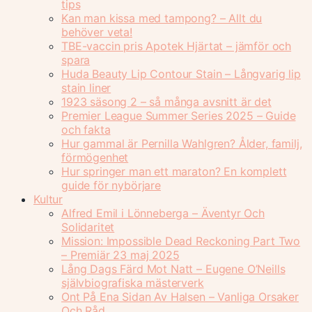
tips
Kan man kissa med tampong? – Allt du
behöver veta!
TBE-vaccin pris Apotek Hjärtat – jämför och
spara
Huda Beauty Lip Contour Stain – Långvarig lip
stain liner
1923 säsong 2 – så många avsnitt är det
Premier League Summer Series 2025 – Guide
och fakta
Hur gammal är Pernilla Wahlgren? Ålder, familj,
förmögenhet
Hur springer man ett maraton? En komplett
guide för nybörjare
Kultur
Alfred Emil i Lönneberga – Äventyr Och
Solidaritet
Mission: Impossible Dead Reckoning Part Two
– Premiär 23 maj 2025
Lång Dags Färd Mot Natt – Eugene O’Neills
självbiografiska mästerverk
Ont På Ena Sidan Av Halsen – Vanliga Orsaker
Och Råd