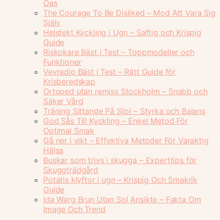
Oas
The Courage To Be Disliked – Mod Att Vara Sig
Själv
Helstekt Kyckling i Ugn – Saftig och Krispig
Guide
Riskokare Bäst i Test – Toppmodeller och
Funktioner
Vevradio Bäst i Test – Rätt Guide för
Krisberedskap
Ortoped utan remiss Stockholm – Snabb och
Säker Vård
Träning Sittande På Stol – Styrka och Balans
God Sås Till Kyckling – Enkel Metod För
Optimal Smak
Gå ner i vikt – Effektiva Metoder För Varaktig
Hälsa
Buskar som trivs i skugga – Experttips för
Skuggträdgård
Potatis klyftor i ugn – Krispig Och Smakrik
Guide
Ida Warg Brun Utan Sol Ansikte – Fakta Om
Image Och Trend