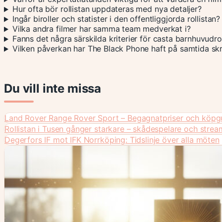
Hur ofta bör rollistan uppdateras med nya detaljer?
Ingår biroller och statister i den offentliggjorda rollistan?
Vilka andra filmer har samma team medverkat i?
Fanns det några särskilda kriterier för casta barnhuvudro
Vilken påverkan har The Black Phone haft på samtida skrä
Du vill inte missa
Land Rover Range Rover Sport – Begagnatpriser och köpg
Rollistan i Tusen gånger starkare – skådespelare och strea
Degerfors IF mot IFK Norrköping: Tidslinje över alla möten