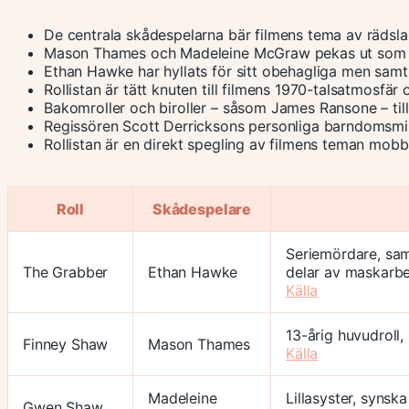
De centrala skådespelarna bär filmens tema av rädsla 
Mason Thames och Madeleine McGraw pekas ut som ov
Ethan Hawke har hyllats för sitt obehagliga men samt
Rollistan är tätt knuten till filmens 1970-talsatmosfär
Bakomroller och biroller – såsom James Ransone – tillf
Regissören Scott Derricksons personliga barndomsmin
Rollistan är en direkt spegling av filmens teman mobb
Roll
Skådespelare
Seriemördare, sam
The Grabber
Ethan Hawke
delar av maskarbe
Källa
13-årig huvudroll,
Finney Shaw
Mason Thames
Källa
Madeleine
Lillasyster, syns
Gwen Shaw