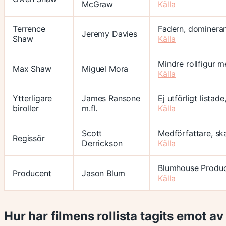
McGraw
Källa
Terrence
Fadern, dominera
Jeremy Davies
Shaw
Källa
Mindre rollfigur me
Max Shaw
Miguel Mora
Källa
Ytterligare
James Ransone
Ej utförligt listad
biroller
m.fl.
Källa
Scott
Medförfattare, ska
Regissör
Derrickson
Källa
Blumhouse Produc
Producent
Jason Blum
Källa
Hur har filmens rollista tagits emot av