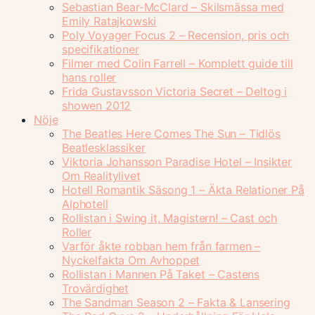
Sebastian Bear-McClard – Skilsmässa med
Emily Ratajkowski
Poly Voyager Focus 2 – Recension, pris och
specifikationer
Filmer med Colin Farrell – Komplett guide till
hans roller
Frida Gustavsson Victoria Secret – Deltog i
showen 2012
Nöje
The Beatles Here Comes The Sun – Tidlös
Beatlesklassiker
Viktoria Johansson Paradise Hotel – Insikter
Om Realitylivet
Hotell Romantik Säsong 1 – Äkta Relationer På
Alphotell
Rollistan i Swing it, Magistern! – Cast och
Roller
Varför åkte robban hem från farmen –
Nyckelfakta Om Avhoppet
Rollistan i Mannen På Taket – Castens
Trovärdighet
The Sandman Season 2 – Fakta & Lansering