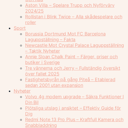
Aston Villa – Spelare Trupp och Nyförvärv
2024/25
Rollistan i Blink Twice – Alla skådespelare och
roller
Sport
Borussia Dortmund Mot FC Barcelona
Laguppställning – Fakta
Newcastle Mot Crystal Palace Laguppställning
– Taktik Nyheter
Annie Sloan Chalk Paint – Färger, priser och
butiker i Sverige
Tre vännerna och Jerry – Fullständig översikt
över fallet 2025
Fastighetsbyrån på gång Piteå – Etablerad
sedan 2001 utan expansion
Nyheter
Volvo 4g modem upgrade – Säkra Funktioner I
Din Bil
Plötsliga utslag i ansiktet – Effektiv Guide för
Dig
Redmi Note 13 Pro Plus – Kraftfull Kamera och
Snabbladdning