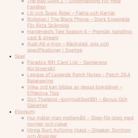
The Bad Guys 2 – Underhållning För Hela
Familjen
Lili och Susie Ålder – Fakta och Karriär
Rollistan i The Black Phone – Stark Ensemble
För Äkta Spänning
Handmaid’s Tale Season 4 – Premiär, handling,
cast & stream
Audi A6 e-tron – Räckvidd, pris och
specifikationer i Sverige
Spel
Paradox Rift Card List – Samlarens
Kortöversikt
League of Legends Patch Notes – Patch 26.4
Balansering
Vilka ord kan bildas av dessa bokstäver –
Effektiva Tips
Slot Thailand –join(multibet88) – Bonus Och
Säkerhet
Ekonomi
Hur mäter man midjemått – Steg-för-steg med
normer och risker
Hinna Runt Avföring Hund – Orsaker, Symtom
och Åtgärder