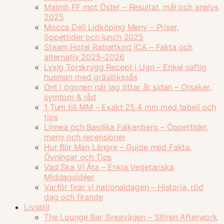
Malmö FF mot Öster – Resultat, mål och analys
2025
Mocca Deli Lidköping Meny – Priser,
öppettider och lunch 2025
Steam Hotel Rabattkod ICA – Fakta och
alternativ 2025–2026
Lyxig Torskrygg Recept i Ugn – Enkel saftig
husman med gräslökssås
Ont i ögonen när jag tittar åt sidan – Orsaker,
symtom & råd
1 Tum till MM – Exakt 25,4 mm med tabell och
tips
Linnea och Basilika Falkenberg – Öppettider,
meny och recensioner
Hur Blir Man Längre – Guide med Fakta,
Övningar och Tips
Vad Ska Vi Äta – Enkla Vegetariska
Middagsidéer
Varför firar vi nationaldagen – Historia, röd
dag och firande
Livsstil
The Lounge Bar Sveavägen – Stilren Afterwork