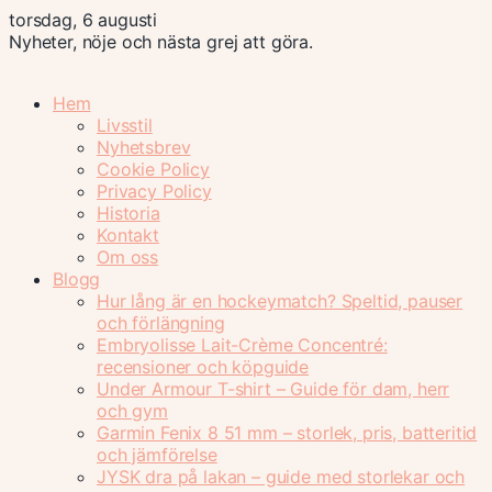
torsdag, 6 augusti
Nyheter, nöje och nästa grej att göra.
Hem
Livsstil
Nyhetsbrev
Cookie Policy
Privacy Policy
Historia
Kontakt
Om oss
Blogg
Hur lång är en hockeymatch? Speltid, pauser
och förlängning
Embryolisse Lait-Crème Concentré:
recensioner och köpguide
Under Armour T-shirt – Guide för dam, herr
och gym
Garmin Fenix 8 51 mm – storlek, pris, batteritid
och jämförelse
JYSK dra på lakan – guide med storlekar och