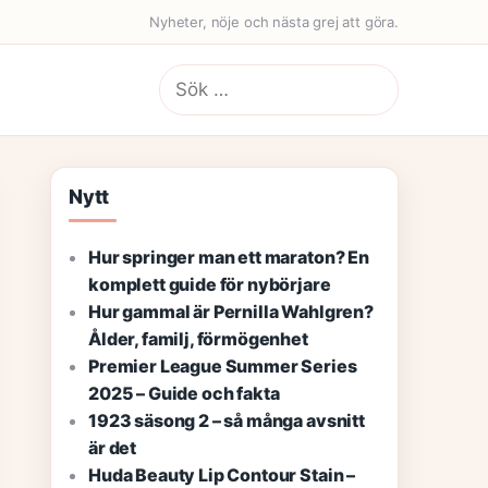
Nyheter, nöje och nästa grej att göra.
Sök
efter:
Nytt
Hur springer man ett maraton? En
komplett guide för nybörjare
Hur gammal är Pernilla Wahlgren?
Ålder, familj, förmögenhet
Premier League Summer Series
2025 – Guide och fakta
1923 säsong 2 – så många avsnitt
är det
Huda Beauty Lip Contour Stain –