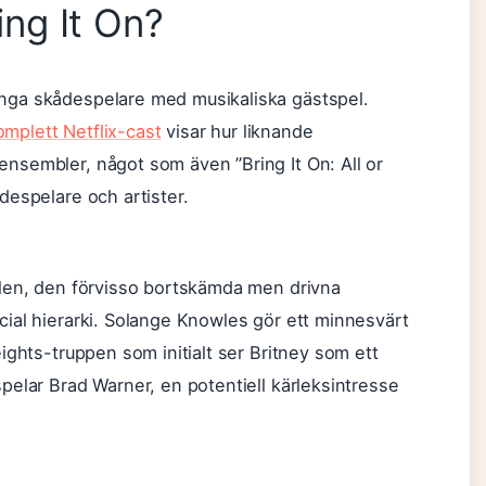
ring It On?
nga skådespelare med musikaliska gästspel.
omplett Netflix-cast
visar hur liknande
nsembler, något som även ”Bring It On: All or
despelare och artister.
llen, den förvisso bortskämda men drivna
ial hierarki. Solange Knowles gör ett minnesvärt
ights-truppen som initialt ser Britney som ett
pelar Brad Warner, en potentiell kärleksintresse