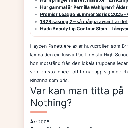
Hur springer man ett maraton? En kompl
Hur gammal är Pernilla Wahlgren? Ålder,
Premier League Summer Series 2025 – 
1923 säsong 2 – så många avsnitt är det
Huda Beauty Lip Contour Stain – Långvarig
Hayden Panettiere axlar huvudrollen som Bri
lämna den exklusiva Pacific Vista High Scho
hon motstånd från den lokala truppens ledar
som en stor cheer-off tornar upp sig med c
Rihanna som pris.
Var kan man titta på B
Nothing?
År:
2006