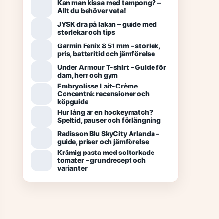
Kan man kissa med tampong? –
Allt du behöver veta!
JYSK dra på lakan – guide med
storlekar och tips
Garmin Fenix 8 51 mm – storlek,
pris, batteritid och jämförelse
Under Armour T-shirt – Guide för
dam, herr och gym
Embryolisse Lait-Crème
Concentré: recensioner och
köpguide
Hur lång är en hockeymatch?
Speltid, pauser och förlängning
Radisson Blu SkyCity Arlanda –
guide, priser och jämförelse
Krämig pasta med soltorkade
tomater – grundrecept och
varianter