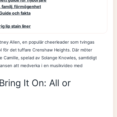
ett guide för nybörjare
 familj, förmögenhet
Guide och fakta
 lip stain liner
tney Allen, en populär cheerleader som tvingas
ol för det tuffare Crenshaw Heights. Där möter
e Camille, spelad av Solange Knowles, samtidigt
hansen att medverka i en musikvideo med
ring It On: All or