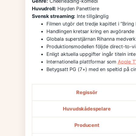
Genre:
Cheerleading-komedi
Huvudroll:
Hayden Panettiere
Svensk streaming:
Inte tillgänglig
Filmen utgör det tredje kapitlet i ”Brin
Handlingen kretsar kring en avgörande c
Globala superstjärnan Rihanna medverk
Produktionsmodellen följde direct-to-vi
Enligt aktuella uppgifter ingår titeln in
Internationella plattformar som
Apple 
Betygsatt PG (7+) med en speltid på ci
Regissör
Huvudskådespelare
Producent