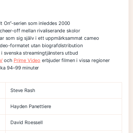
g It On”-serien som inleddes 2000
heer-off mellan rivaliserande skolor
ar som sig själv i ett uppmärksammat cameo
deo-formatet utan biografdistribution
te i svenska streamingtjänsters utbud
TV
och
Prime Video
erbjuder filmen i vissa regioner
rka 94–99 minuter
Steve Rash
Hayden Panettiere
David Roessell