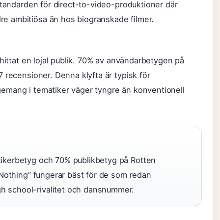
standarden för direct-to-video-produktioner där
e ambitiösa än hos biogranskade filmer.
 hittat en lojal publik. 70% av användarbetygen på
 recensioner. Denna klyfta är typisk för
emang i tematiker väger tyngre än konventionell
tikerbetyg och 70% publikbetyg på Rotten
r Nothing” fungerar bäst för de som redan
h school-rivalitet och dansnummer.