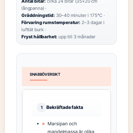
Antal bitar:
cirka 24 bitar (35×20 cm
långpanna) ·
Gräddningstid:
30–40 minuter i 175°C ·
Förvaring rumstemperatur:
2–3 dagar i
lufttät burk ·
Fryst hållbarhet:
upp till 3 månader
SNABBÖVERSIKT
Bekräftade fakta
1
Marsipan och
mandelmassa är olika