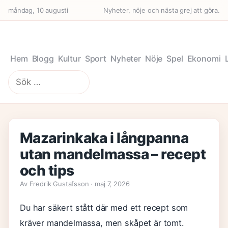
måndag, 10 augusti
Nyheter, nöje och nästa grej att göra.
Hem
Blogg
Kultur
Sport
Nyheter
Nöje
Spel
Ekonomi
Sök
efter:
Mazarinkaka i långpanna
utan mandelmassa – recept
och tips
Av Fredrik Gustafsson · maj 7, 2026
Du har säkert stått där med ett recept som
kräver mandelmassa, men skåpet är tomt.