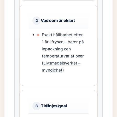
Vad som är oklart
2
Exakt hållbarhet efter
1 år i frysen – beror på
inpackning och
temperaturvariationer
(
Livsmedelsverket –
myndighet
)
Tidlinjesignal
3