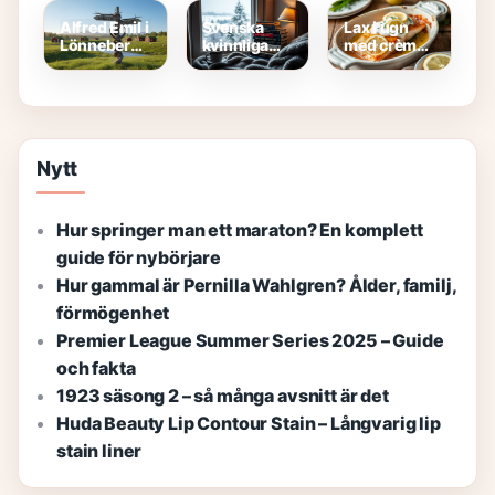
H2H,
och tips
körkort och
resultat och
bästa
Alfred Emil i
Svenska
Lax i ugn
fakta
modeller
Lönneberga
kvinnliga
med crème
– Äventyr
författare
fraîche och
Och
2000-talet
citron –
Solidaritet
– kända &
Saftigt
bästsäljare
recept
Nytt
Hur springer man ett maraton? En komplett
guide för nybörjare
Hur gammal är Pernilla Wahlgren? Ålder, familj,
förmögenhet
Premier League Summer Series 2025 – Guide
och fakta
1923 säsong 2 – så många avsnitt är det
Huda Beauty Lip Contour Stain – Långvarig lip
stain liner