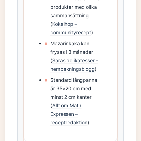
produkter med olika
sammansättning
(
Kokaihop –
communityrecept
)
Mazarinkaka kan
frysas i 3 månader
(
Saras delikatesser –
hembakningsblogg
)
Standard långpanna
är 35×20 cm med
minst 2 cm kanter
(
Allt om Mat /
Expressen –
receptredaktion
)