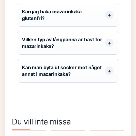
Kan jag baka mazarinkaka
glutenfri?
Vilken typ av långpanna är bäst för
mazarinkaka?
Kan man byta ut socker mot något
annat i mazarinkaka?
Statistik
1 Tum till
Cross
Du vill inte missa
Espanyol
MM – Exakt
moped
mot Real
25,4 mm
klass 1 –
Madrid:
med tabell
Guide,