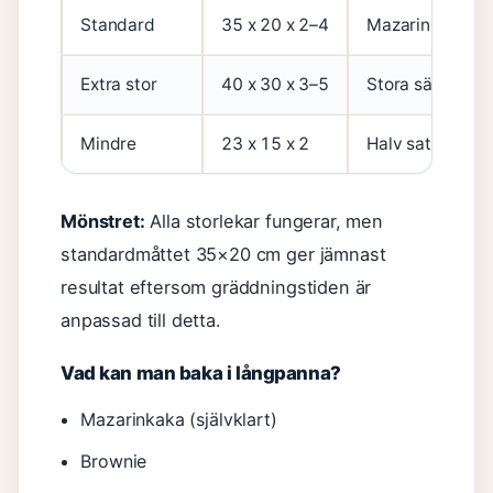
Standard
35 x 20 x 2–4
Mazarinkaka, br
Extra stor
40 x 30 x 3–5
Stora sällskap, 
Mindre
23 x 15 x 2
Halv sats, form
Mönstret:
Alla storlekar fungerar, men
standardmåttet 35×20 cm ger jämnast
resultat eftersom gräddningstiden är
anpassad till detta.
Vad kan man baka i långpanna?
Mazarinkaka (självklart)
Brownie