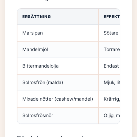
ERSÄTTNING
EFFEKT PÅ KA
Marsipan
Sötare, mjukar
Mandelmjöl
Torrare, smulig
Bittermandelolja
Endast smak, i
Solrosfrön (malda)
Mjuk, lite ”jord
Mixade nötter (cashew/mandel)
Krämig, liknar
Solrosfrösmör
Oljig, måste b