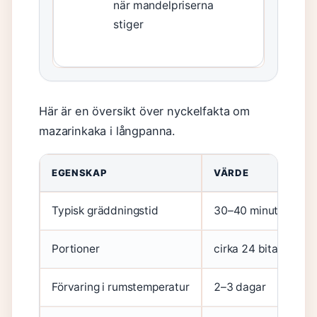
när mandelpriserna
stiger
Här är en översikt över nyckelfakta om
mazarinkaka i långpanna.
Snabb fakta om mazarinkaka i långpanna
EGENSKAP
VÄRDE
Typisk gräddningstid
30–40 minuter i 17
Portioner
cirka 24 bitar (35×
Förvaring i rumstemperatur
2–3 dagar