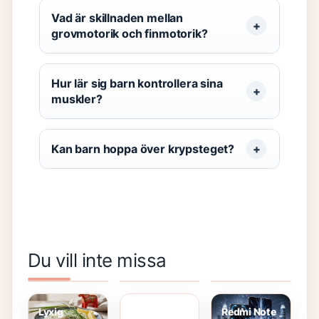
Vad är skillnaden mellan
grovmotorik och finmotorik?
Hur lär sig barn kontrollera sina
muskler?
Kan barn hoppa över krypsteget?
Enkla låtar
Playa del
Turkiets
Du vill inte missa
på piano
Cura Gran
herrlandslag
Morran och
med
Canaria –
i fotboll –
Tobias –
bokstäver –
din guide till
fakta,
som en
nybörjarguide
solsäker
historia och
skänk från
semester
VM 2026
Lyxig
Redmi Note
ovan: