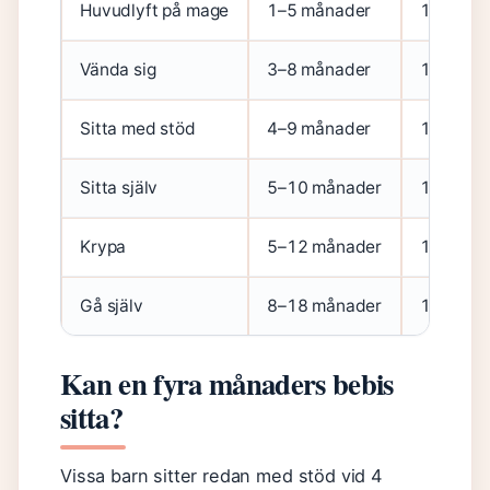
Huvudlyft på mage
1–5 månader
1177 Vå
Vända sig
3–8 månader
1177 Vå
Sitta med stöd
4–9 månader
1177 Vå
Sitta själv
5–10 månader
1177 Vå
Krypa
5–12 månader
1177 Vå
Gå själv
8–18 månader
1177 Vå
Kan en fyra månaders bebis
sitta?
Vissa barn sitter redan med stöd vid 4