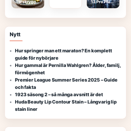
Torskrygg
13 Pro Plus –
Streama &
Recept i Ugn
Kraftfull
fakta
– Enkel
Kamera och
saftig
Snabbladdning
husman
med
gräslökssås
Nytt
Hur springer man ett maraton? En komplett
guide för nybörjare
Hur gammal är Pernilla Wahlgren? Ålder, familj,
förmögenhet
Premier League Summer Series 2025 – Guide
och fakta
1923 säsong 2 – så många avsnitt är det
Huda Beauty Lip Contour Stain – Långvarig lip
stain liner