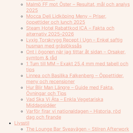
Malmö FF mot Öster – Resultat, mål och analys
2025
Mocca Deli Lidköping Meny – Priser,
öppettider och lunch 2025
Steam Hotel Rabattkod ICA – Fakta och
alternativ 2025–2026
Lyxig Torskrygg Recept i Ugn – Enkel saftig
husman med gräslökssås
Ont i ögonen när jag tittar åt sidan – Orsaker,
symtom & råd
1 Tum till MM – Exakt 25,4 mm med tabell och
tips
Linnea och Basilika Falkenberg – Öppettider,
meny och recensioner
Hur Blir Man Längre – Guide med Fakta,
Övningar och Tips
Vad Ska Vi Äta – Enkla Vegetariska
Middagsidéer
Varför firar vi nationaldagen – Historia, röd
dag och firande
Livsstil
The Lounge Bar Sveavägen – Stilren Afterwork