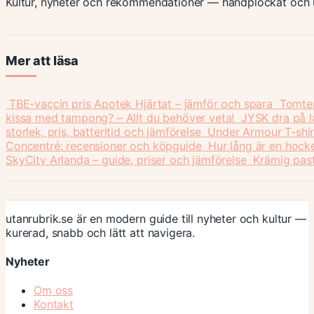
Kultur, nyheter och rekommendationer — handplockat och u
Mer att läsa
TBE-vaccin pris Apotek Hjärtat – jämför och spara
Tomten 
kissa med tampong? – Allt du behöver veta!
JYSK dra på l
storlek, pris, batteritid och jämförelse
Under Armour T-shir
Concentré: recensioner och köpguide
Hur lång är en hock
SkyCity Arlanda – guide, priser och jämförelse
Krämig past
utanrubrik.se är en modern guide till nyheter och kultur —
kurerad, snabb och lätt att navigera.
Nyheter
Om oss
Kontakt