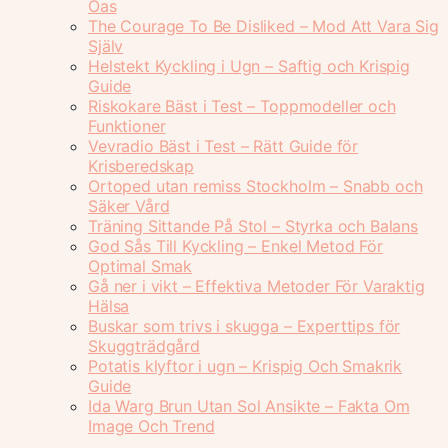
Oas
The Courage To Be Disliked – Mod Att Vara Sig
Själv
Helstekt Kyckling i Ugn – Saftig och Krispig
Guide
Riskokare Bäst i Test – Toppmodeller och
Funktioner
Vevradio Bäst i Test – Rätt Guide för
Krisberedskap
Ortoped utan remiss Stockholm – Snabb och
Säker Vård
Träning Sittande På Stol – Styrka och Balans
God Sås Till Kyckling – Enkel Metod För
Optimal Smak
Gå ner i vikt – Effektiva Metoder För Varaktig
Hälsa
Buskar som trivs i skugga – Experttips för
Skuggträdgård
Potatis klyftor i ugn – Krispig Och Smakrik
Guide
Ida Warg Brun Utan Sol Ansikte – Fakta Om
Image Och Trend