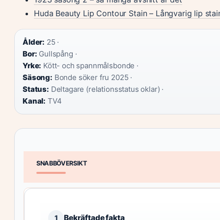
Huda Beauty Lip Contour Stain – Långvarig lip stain
Ålder:
25 ·
Bor:
Gullspång ·
Yrke:
Kött- och spannmålsbonde ·
Säsong:
Bonde söker fru 2025 ·
Status:
Deltagare (relationsstatus oklar) ·
Kanal:
TV4
SNABBÖVERSIKT
Bekräftade fakta
1