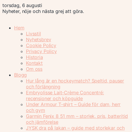
torsdag, 6 augusti
Nyheter, nöje och nästa grej att göra.
Hem
Livsstil
Nyhetsbrev
Cookie Policy
Privacy Policy
Historia
Kontakt
Om oss
Blogg
Hur lång är en hockeymatch? Speltid, pauser
och förlängning
Embryolisse Lait-Crème Concentré:
recensioner och köpguide
Under Armour T-shirt – Guide för dam, herr
och gym
Garmin Fenix 8 51 mm – storlek, pris, batteritid
och jämförelse
JYSK dra på lakan – guide med storlekar och