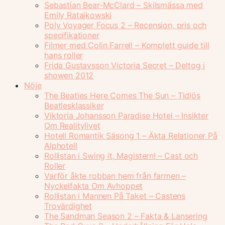
Sebastian Bear-McClard – Skilsmässa med
Emily Ratajkowski
Poly Voyager Focus 2 – Recension, pris och
specifikationer
Filmer med Colin Farrell – Komplett guide till
hans roller
Frida Gustavsson Victoria Secret – Deltog i
showen 2012
Nöje
The Beatles Here Comes The Sun – Tidlös
Beatlesklassiker
Viktoria Johansson Paradise Hotel – Insikter
Om Realitylivet
Hotell Romantik Säsong 1 – Äkta Relationer På
Alphotell
Rollistan i Swing it, Magistern! – Cast och
Roller
Varför åkte robban hem från farmen –
Nyckelfakta Om Avhoppet
Rollistan i Mannen På Taket – Castens
Trovärdighet
The Sandman Season 2 – Fakta & Lansering