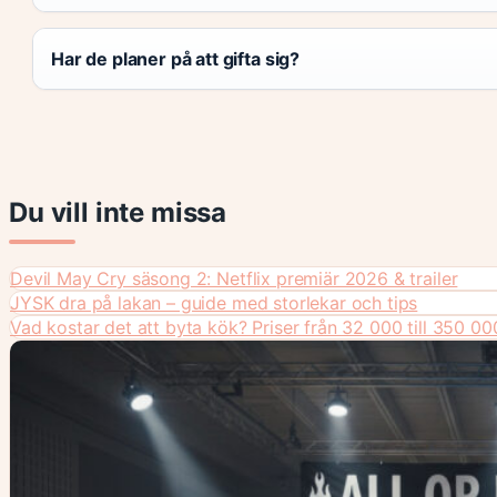
Har de planer på att gifta sig?
Du vill inte missa
Devil May Cry säsong 2: Netflix premiär 2026 & trailer
JYSK dra på lakan – guide med storlekar och tips
Vad kostar det att byta kök? Priser från 32 000 till 350 00