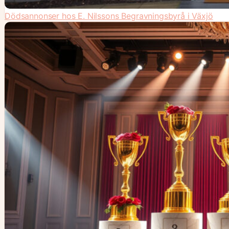
Dödsannonser hos E. Nilssons Begravningsbyrå i Växjö