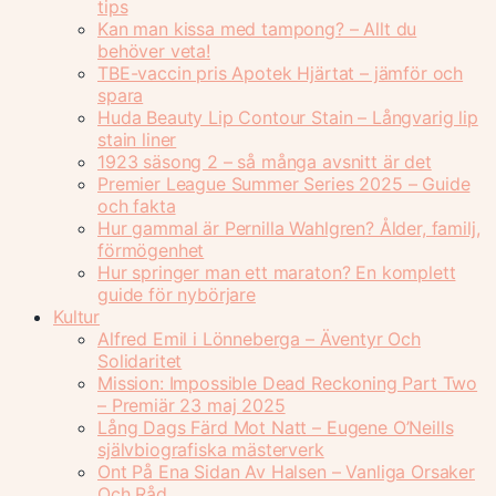
tips
Kan man kissa med tampong? – Allt du
behöver veta!
TBE-vaccin pris Apotek Hjärtat – jämför och
spara
Huda Beauty Lip Contour Stain – Långvarig lip
stain liner
1923 säsong 2 – så många avsnitt är det
Premier League Summer Series 2025 – Guide
och fakta
Hur gammal är Pernilla Wahlgren? Ålder, familj,
förmögenhet
Hur springer man ett maraton? En komplett
guide för nybörjare
Kultur
Alfred Emil i Lönneberga – Äventyr Och
Solidaritet
Mission: Impossible Dead Reckoning Part Two
– Premiär 23 maj 2025
Lång Dags Färd Mot Natt – Eugene O’Neills
självbiografiska mästerverk
Ont På Ena Sidan Av Halsen – Vanliga Orsaker
Och Råd