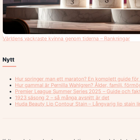
Världens vackraste kvinna genom tiderna – Rankningar
Nytt
Hur springer man ett maraton? En komplett guide för
Hur gammal är Pernilla Wahlgren? Ålder, familj, förm
Premier League Summer Series 2025 – Guide och fak
1923 säsong 2 – så många avsnitt är det
Huda Beauty Lip Contour Stain – Långvarig lip stain li