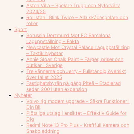
Aston Villa – Spelare Trupp och Nyförvärv
2024/25
Rollistan i Blink Twice – Alla skådespelare och
roller
Sport
Borussia Dortmund Mot FC Barcelona
Laguppställning – Fakta
Newcastle Mot Crystal Palace Laguppställning
– Taktik Nyheter
Annie Sloan Chalk Paint – Färger, priser och
butiker i Sverige
Tre vännerna och Jerry – Fullständig översikt
över fallet 2025
Fastighetsbyrån på gång Piteå – Etablerad
sedan 2001 utan expansion
Nyheter
Volvo 4g modem upgrade – Säkra Funktioner I
Din Bil
Plötsliga utslag i ansiktet – Effektiv Guide för
Dig
Redmi Note 13 Pro Plus – Kraftfull Kamera och
Snabbladdning