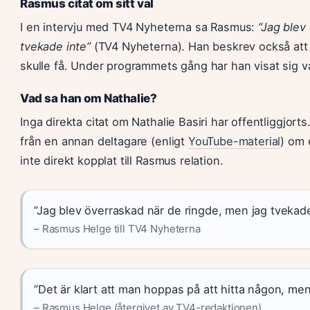
Rasmus citat om sitt val
I en intervju med TV4 Nyheterna sa Rasmus:
”Jag blev
tvekade inte”
(TV4 Nyheterna). Han beskrev också att 
skulle få. Under programmets gång har han visat sig v
Vad sa han om Nathalie?
Inga direkta citat om Nathalie Basiri har offentliggjo
från en annan deltagare (enligt
YouTube-material
) om 
inte direkt kopplat till Rasmus relation.
”Jag blev överraskad när de ringde, men jag tvekade
– Rasmus Helge till TV4 Nyheterna
”Det är klart att man hoppas på att hitta någon, men 
– Rasmus Helge (återgivet av TV4-redaktionen)