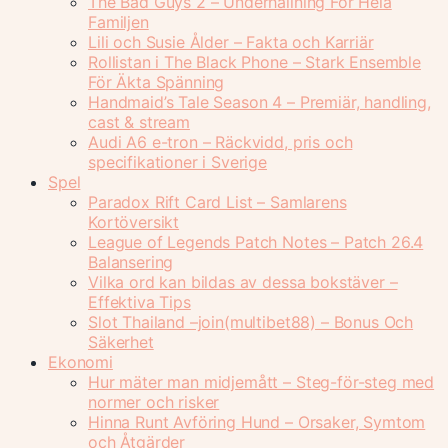
The Bad Guys 2 – Underhållning För Hela
Familjen
Lili och Susie Ålder – Fakta och Karriär
Rollistan i The Black Phone – Stark Ensemble
För Äkta Spänning
Handmaid’s Tale Season 4 – Premiär, handling,
cast & stream
Audi A6 e-tron – Räckvidd, pris och
specifikationer i Sverige
Spel
Paradox Rift Card List – Samlarens
Kortöversikt
League of Legends Patch Notes – Patch 26.4
Balansering
Vilka ord kan bildas av dessa bokstäver –
Effektiva Tips
Slot Thailand –join(multibet88) – Bonus Och
Säkerhet
Ekonomi
Hur mäter man midjemått – Steg-för-steg med
normer och risker
Hinna Runt Avföring Hund – Orsaker, Symtom
och Åtgärder