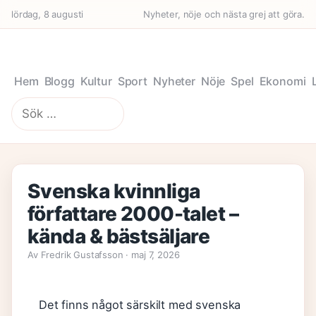
lördag, 8 augusti
Nyheter, nöje och nästa grej att göra.
Hem
Blogg
Kultur
Sport
Nyheter
Nöje
Spel
Ekonomi
Sök
efter:
Svenska kvinnliga
författare 2000-talet –
kända & bästsäljare
Av Fredrik Gustafsson · maj 7, 2026
Det finns något särskilt med svenska