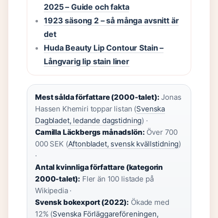
2025 – Guide och fakta
1923 säsong 2 – så många avsnitt är
det
Huda Beauty Lip Contour Stain –
Långvarig lip stain liner
Mest sålda författare (2000-talet):
Jonas
Hassen Khemiri toppar listan (
Svenska
Dagbladet, ledande dagstidning
) ·
Camilla Läckbergs månadslön:
Över 700
000 SEK (
Aftonbladet, svensk kvällstidning
)
·
Antal kvinnliga författare (kategorin
2000-talet):
Fler än 100 listade på
Wikipedia ·
Svensk bokexport (2022):
Ökade med
12% (
Svenska Förläggareföreningen,