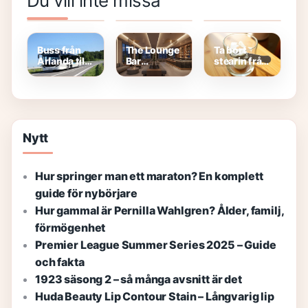
Du vill inte missa
pengar får
utan vit
och det
man efter
choklad –
gröna ljuset
lumpen?
recept med
– 60 avsnitt
Guide 2026
mandelmassa
gratis på
SVT Play
Buss från
The Lounge
Ta bort
Arlanda till
Bar
stearin från
Västerås:
Sveavägen –
glas –
Pris,
Stilren
effektiva
Tidtabell &
Afterwork
och enkla
Bokning
Oas
metoder
Nytt
Hur springer man ett maraton? En komplett
guide för nybörjare
Hur gammal är Pernilla Wahlgren? Ålder, familj,
förmögenhet
Premier League Summer Series 2025 – Guide
och fakta
1923 säsong 2 – så många avsnitt är det
Huda Beauty Lip Contour Stain – Långvarig lip