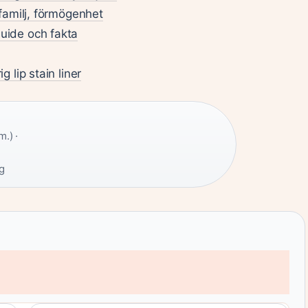
familj, förmögenhet
uide och fakta
 lip stain liner
.) ·
ng