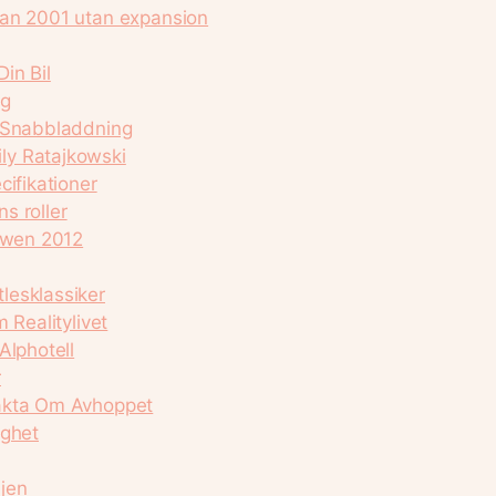
dan 2001 utan expansion
in Bil
ig
h Snabbladdning
ly Ratajkowski
cifikationer
ns roller
howen 2012
lesklassiker
 Realitylivet
Alphotell
r
fakta Om Avhoppet
ighet
jen