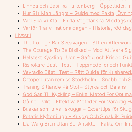
Linnea och Basilika Falkenberg – Öppettider, 
Hur Blir Man Längre – Guide med Fakta, Övnin
Vad Ska Vi Äta – Enkla Vegetariska Middagsid
Varför firar vi nationaldagen – Historia, röd da
Livsstil
The Lounge Bar Sveavägen – Stilren Afterwork
The Courage To Be Disliked – Mod Att Vara Sig
Helstekt Kyckling i Ugn – Saftig och Krispig Gu
Riskokare Bäst i Test – Toppmodeller och Funkt
Vevradio Bäst i Test – Rätt Guide för Krisbere
Ortoped utan remiss Stockholm – Snabb och S
Träning Sittande På Stol – Styrka och Balans
God Sås Till Kyckling – Enkel Metod För Optim
Gå ner i vikt – Effektiva Metoder För Varaktig H
Buskar som trivs i skugga – Experttips för Sku
Potatis klyftor i ugn – Krispig Och Smakrik Guid
Ida Warg Brun Utan Sol Ansikte – Fakta Om I