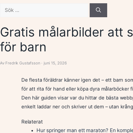
Sök
efter:
Gratis målarbilder att 
för barn
Av Fredrik Gustafsson · juni 15, 2026
De flesta föräldrar känner igen det – ett barn som
för att rita för hand eller köpa dyra målarböcker f
Den här guiden visar var du hittar de bästa webb
enkelt laddar ner och skriver ut dem – utan krång
Relaterat
Hur springer man ett maraton? En komplet