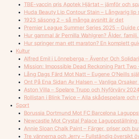
TBE-vaccin pris Apotek Hjärtat – jämför och sp
Huda Beauty Lip Contour Stain – Långvarig lip s
1923 säsong 2 – så många avsnitt är det
Premier League Summer Series 2025 – Guide o
Hur gammal är Pernilla Wahlgren? Ålder, familj
Hur springer man ett maraton? En komplett gui
Kultur
Alfred Emil i Lönneberga – Äventyr Och Solidari
Mission: Impossible Dead Reckoning Part Two 
Lång Dags Färd Mot Natt – Eugene O’Neills sjä
Ont På Ena Sidan Av Halsen – Vanliga Orsaker
Aston Villa – Spelare Trupp och Nyförvärv 202
Rollistan i Blink Twice – Alla skådespelare och r
Sport
Borussia Dortmund Mot FC Barcelona Laguppstä
Newcastle Mot Crystal Palace Laguppställning 
Annie Sloan Chalk Paint – Färger, priser och but
Tre vännerna och Jerry – Fullständig översikt öv