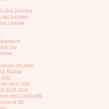
För Äkta Spänning
 cast & stream
ner i Sverige
t
alansering
tiva Tips
äkerhet
normer och risker
och Åtgärder
s 2025
r och lunch 2025
ativ 2025–2026
usman med gräslökssås
 symtom & råd
ips