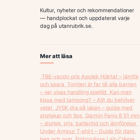
Kultur, nyheter och rekommendationer
— handplockat och uppdaterat varje
dag på utanrubrik.se.
Mer att läsa
TBE-vaccin pris Apotek Hjärtat – jämför
och spara
Tomten är far till alla barnen
– var visas handling speltid
Kan man
kissa med tampong? – Allt du behöver
veta!
JYSK dra på lakan – guide med
storlekar och tips
Garmin Fenix 8 51 mm
– storlek, pris, batteritid och jämförelse
Under Armour T-shirt – Guide för dam,
herr och gym
Embryolisse Lait-Crème