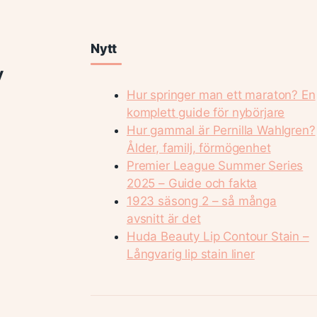
Nytt
v
Hur springer man ett maraton? En
komplett guide för nybörjare
Hur gammal är Pernilla Wahlgren?
Ålder, familj, förmögenhet
Premier League Summer Series
2025 – Guide och fakta
1923 säsong 2 – så många
avsnitt är det
Huda Beauty Lip Contour Stain –
Långvarig lip stain liner