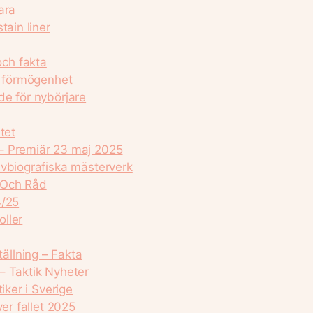
ara
tain liner
ch fakta
, förmögenhet
de för nybörjare
tet
– Premiär 23 maj 2025
lvbiografiska mästerverk
 Och Råd
4/25
oller
llning – Fakta
– Taktik Nyheter
iker i Sverige
er fallet 2025