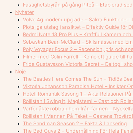
Fastighetsbyrån på gång Piteå – Etablerad se
Nyheter
Volvo 4g modem upgrade – Säkra Funktioner I D
Plötsliga utslag i ansiktet – Effektiv Guide för D
Redmi Note 13 Pro Plus – Kraftfull Kamera oc
Sebastian Bear-McClard – Skilsmässa med Emi
Poly Voyager Focus 2 – Recension, pris och spe
Filmer med Colin Farrell – Komplett guide till ha
Frida Gustavsson Victoria Secret – Deltog i s
Nöje
The Beatles Here Comes The Sun – Tidlös Beat
Viktoria Johansson Paradise Hotel – Insikter Om
Hotell Romantik Säsong 1 – Äkta Relationer På 
Rollistan i Swing it, Magistern! – Cast och Rolle
Varför åkte robban hem från farmen – Nyckel
Rollistan i Mannen På Taket – Castens Trovärd
The Sandman Season 2 – Fakta & Lansering
The Bad Guys 2 – Underhållning För Hela Famil