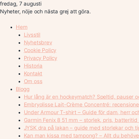
fredag, 7 augusti
Nyheter, nöje och nästa grej att göra.
Hem
Livsstil
Nyhetsbrev
Cookie Policy
Privacy Policy
Historia
Kontakt
Om oss
Blogg
Hur lång är en hockeymatch? Speltid, pauser o
Embryolisse Lait-Crème Concentré: recensione
Under Armour T-shirt – Guide för dam, herr o
Garmin Fenix 8 51 mm – storlek, pris, batteritid
JYSK dra på lakan – guide med storlekar och ti
Kan man kissa med tampong? – Allt du behöver