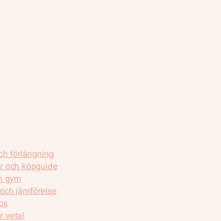
ch förlängning
r och köpguide
ch gym
 och jämförelse
ps
 veta!