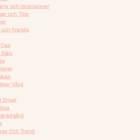
meny och recensioner
gar och Tips
éer
g och firande
 Oas
 Själv
ide
ioner
dskap
äker Vård
al Smak
älsa
ggträdgård
e
mage Och Trend