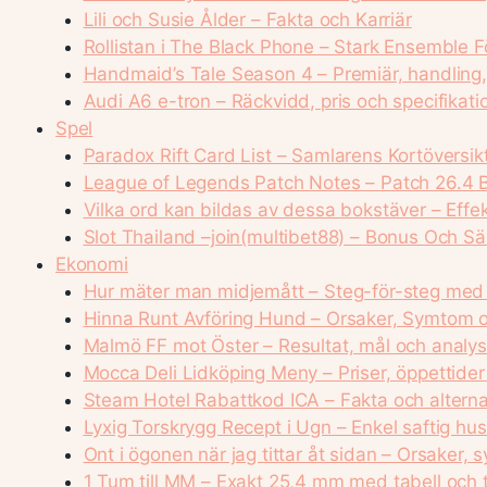
Lili och Susie Ålder – Fakta och Karriär
Rollistan i The Black Phone – Stark Ensemble 
Handmaid’s Tale Season 4 – Premiär, handling,
Audi A6 e-tron – Räckvidd, pris och specifikatio
Spel
Paradox Rift Card List – Samlarens Kortöversik
League of Legends Patch Notes – Patch 26.4 B
Vilka ord kan bildas av dessa bokstäver – Effek
Slot Thailand –join(multibet88) – Bonus Och S
Ekonomi
Hur mäter man midjemått – Steg-för-steg med 
Hinna Runt Avföring Hund – Orsaker, Symtom 
Malmö FF mot Öster – Resultat, mål och analy
Mocca Deli Lidköping Meny – Priser, öppettide
Steam Hotel Rabattkod ICA – Fakta och altern
Lyxig Torskrygg Recept i Ugn – Enkel saftig h
Ont i ögonen när jag tittar åt sidan – Orsaker,
1 Tum till MM – Exakt 25,4 mm med tabell och t