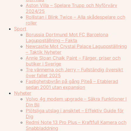
Aston Villa – Spelare Trupp och Nyförvärv
2024/25
Rollistan i Blink Twice – Alla skådespelare och
roller
Sport
Borussia Dortmund Mot FC Barcelona
Laguppställning – Fakta
Newcastle Mot Crystal Palace Laguppställning
– Taktik Nyheter
Annie Sloan Chalk Paint – Färger, priser och
butiker i Sverige
Tre vännerna och Jerry – Fullständig översikt
över fallet 2025
Fastighetsbyrån på gång Piteå – Etablerad
sedan 2001 utan expansion
Nyheter
Volvo 4g modem upgrade – Säkra Funktioner I
Din Bil
Plötsliga utslag i ansiktet – Effektiv Guide för
Dig
Redmi Note 13 Pro Plus – Kraftfull Kamera och
Snabbladdning