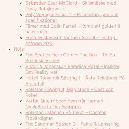
Sebastian Bear-McClard – Skilsmässa med
Emily Ratajkowski
Poly Voyager Focus 2 – Recension, pris och
specifikationer
Filmer med Colin Farrell – Komplett guide till
hans roller
Frida Gustavsson Victoria Secret – Deltog i
showen 2012
Nöje
The Beatles Here Comes The Sun – Tidlös
Beatlesklassiker
Viktoria Johansson Paradise Hotel – Insikter
Om Realitylivet
Hotell Romantik Säsong 1 – Äkta Relationer På
Alphotell
Rollistan i Swing it, Magistern! – Cast och
Roller
Varför åkte robban hem från farmen –
Nyckelfakta Om Avhoppet
Rollistan i Mannen På Taket – Castens
Trovärdighet
The Sandman Season 2 – Fakta & Lansering