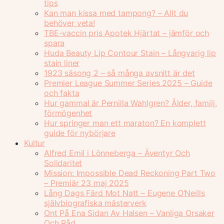
tips
Kan man kissa med tampong? – Allt du
behöver veta!
TBE-vaccin pris Apotek Hjärtat – jämför och
spara
Huda Beauty Lip Contour Stain – Långvarig lip
stain liner
1923 säsong 2 – så många avsnitt är det
Premier League Summer Series 2025 – Guide
och fakta
Hur gammal är Pernilla Wahlgren? Ålder, familj,
förmögenhet
Hur springer man ett maraton? En komplett
guide för nybörjare
Kultur
Alfred Emil i Lönneberga – Äventyr Och
Solidaritet
Mission: Impossible Dead Reckoning Part Two
– Premiär 23 maj 2025
Lång Dags Färd Mot Natt – Eugene O’Neills
självbiografiska mästerverk
Ont På Ena Sidan Av Halsen – Vanliga Orsaker
Och Råd