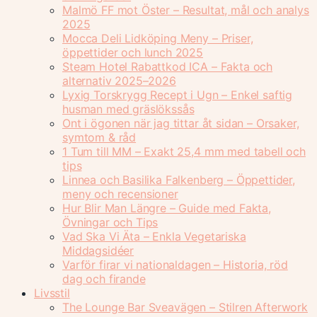
Malmö FF mot Öster – Resultat, mål och analys
2025
Mocca Deli Lidköping Meny – Priser,
öppettider och lunch 2025
Steam Hotel Rabattkod ICA – Fakta och
alternativ 2025–2026
Lyxig Torskrygg Recept i Ugn – Enkel saftig
husman med gräslökssås
Ont i ögonen när jag tittar åt sidan – Orsaker,
symtom & råd
1 Tum till MM – Exakt 25,4 mm med tabell och
tips
Linnea och Basilika Falkenberg – Öppettider,
meny och recensioner
Hur Blir Man Längre – Guide med Fakta,
Övningar och Tips
Vad Ska Vi Äta – Enkla Vegetariska
Middagsidéer
Varför firar vi nationaldagen – Historia, röd
dag och firande
Livsstil
The Lounge Bar Sveavägen – Stilren Afterwork