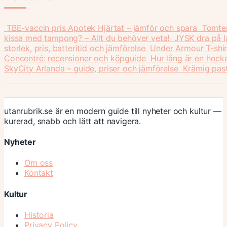
TBE-vaccin pris Apotek Hjärtat – jämför och spara
Tomten 
kissa med tampong? – Allt du behöver veta!
JYSK dra på l
storlek, pris, batteritid och jämförelse
Under Armour T-shir
Concentré: recensioner och köpguide
Hur lång är en hock
SkyCity Arlanda – guide, priser och jämförelse
Krämig past
utanrubrik.se är en modern guide till nyheter och kultur —
kurerad, snabb och lätt att navigera.
Nyheter
Om oss
Kontakt
Kultur
Historia
Privacy Policy