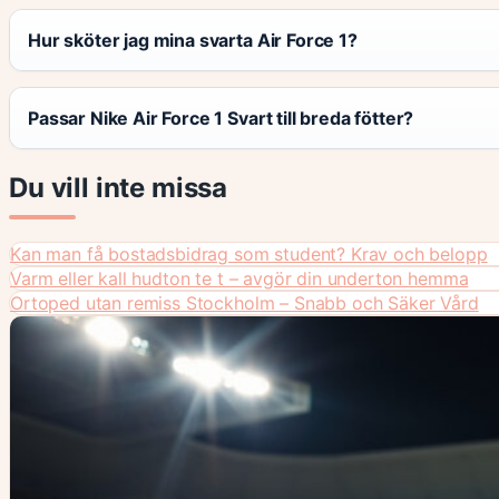
Hur sköter jag mina svarta Air Force 1?
Passar Nike Air Force 1 Svart till breda fötter?
Du vill inte missa
Kan man få bostadsbidrag som student? Krav och belopp
Varm eller kall hudton te t – avgör din underton hemma
Ortoped utan remiss Stockholm – Snabb och Säker Vård