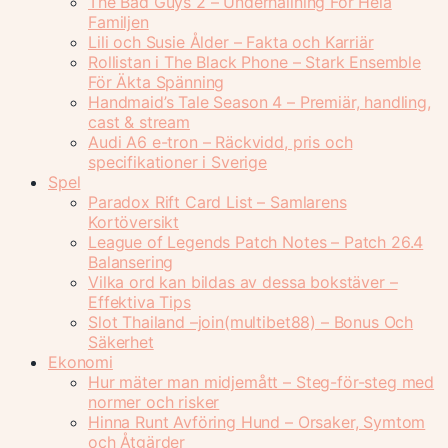
The Bad Guys 2 – Underhållning För Hela
Familjen
Lili och Susie Ålder – Fakta och Karriär
Rollistan i The Black Phone – Stark Ensemble
För Äkta Spänning
Handmaid’s Tale Season 4 – Premiär, handling,
cast & stream
Audi A6 e-tron – Räckvidd, pris och
specifikationer i Sverige
Spel
Paradox Rift Card List – Samlarens
Kortöversikt
League of Legends Patch Notes – Patch 26.4
Balansering
Vilka ord kan bildas av dessa bokstäver –
Effektiva Tips
Slot Thailand –join(multibet88) – Bonus Och
Säkerhet
Ekonomi
Hur mäter man midjemått – Steg-för-steg med
normer och risker
Hinna Runt Avföring Hund – Orsaker, Symtom
och Åtgärder