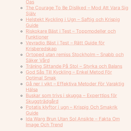
Oas
The Courage To Be Disliked – Mod Att Vara Sig
Själv
Helstekt Kyckling i Ugn – Saftig och Krispig
Guide
Riskokare Bäst i Test – Toppmodeller och
Funktioner
Vevradio Bäst i Test – Rätt Guide för
Krisberedskap
Ortoped utan remiss Stockholm – Snabb och
Säker Vård
Träning Sittande På Stol – Styrka och Balans
God Sås Till Kyckling – Enkel Metod För
Optimal Smak
Gå ner i vikt – Effektiva Metoder För Varaktig
Hälsa
Buskar som trivs i skugga – Experttips för
Skuggträdgård
Potatis klyftor i ugn – Krispig Och Smakrik
Guide
Ida Warg Brun Utan Sol Ansikte – Fakta Om
Image Och Trend