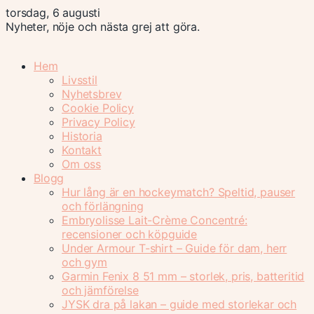
torsdag, 6 augusti
Nyheter, nöje och nästa grej att göra.
Hem
Livsstil
Nyhetsbrev
Cookie Policy
Privacy Policy
Historia
Kontakt
Om oss
Blogg
Hur lång är en hockeymatch? Speltid, pauser
och förlängning
Embryolisse Lait-Crème Concentré:
recensioner och köpguide
Under Armour T-shirt – Guide för dam, herr
och gym
Garmin Fenix 8 51 mm – storlek, pris, batteritid
och jämförelse
JYSK dra på lakan – guide med storlekar och