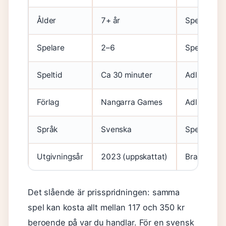
Ålder
7+ år
Spelexpert
Spelare
2–6
Spelexpert
Speltid
Ca 30 minuter
Adlibris (n
Förlag
Nangarra Games
Adlibris
Språk
Svenska
Spelexpert
Utgivningsår
2023 (uppskattat)
Branschda
Det slående är prisspridningen: samma
spel kan kosta allt mellan 117 och 350 kr
beroende på var du handlar. För en svensk