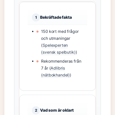
Bekräftade fakta
1
150 kort med frågor
och utmaningar
(
Spelexperten
(svensk spelbutik)
)
Rekommenderas från
7 år (
Adlibris
(nätbokhandel)
)
Vad som är oklart
2