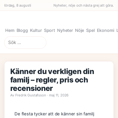
lördag, 8 augusti
Nyheter, nöje och nästa grej att göra.
Hem
Blogg
Kultur
Sport
Nyheter
Nöje
Spel
Ekonomi
Sök
efter:
Känner du verkligen din
familj – regler, pris och
recensioner
Av Fredrik Gustafsson · maj 11, 2026
De flesta tycker att de känner sin familj