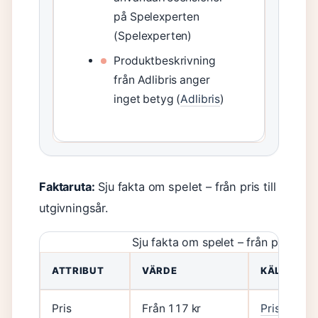
på Spelexperten
(Spelexperten)
Produktbeskrivning
från Adlibris anger
inget betyg (
Adlibris
)
Faktaruta:
Sju fakta om spelet – från pris till
utgivningsår.
Sju fakta om spelet – från pris till 
ATTRIBUT
VÄRDE
KÄLLA
Pris
Från 117 kr
Prisjakt (p