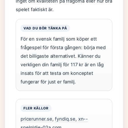
inget om kvaliteten på frågorna eller hur bra
spelet faktiskt är.
VAD DU BÖR TÄNKA PÅ
För en svensk familj som köper ett
frågespel för första gången: börja med
det billigaste alternativet. Känner du
verkligen din familj för 117 kr är en låg
insats för att testa om konceptet
fungerar för just er familj.
FLER KÄLLOR
pricerunner.se
,
fyndiq.se
,
xn--
spelgldje-02a.com