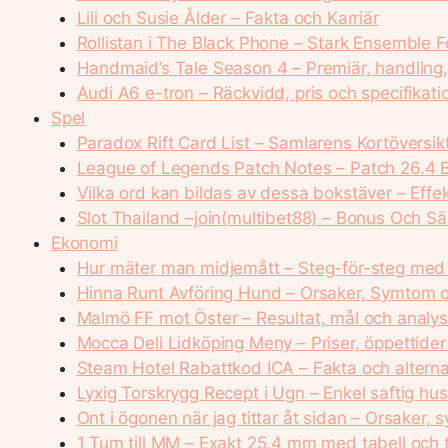
Lili och Susie Ålder – Fakta och Karriär
Rollistan i The Black Phone – Stark Ensemble 
Handmaid’s Tale Season 4 – Premiär, handling,
Audi A6 e-tron – Räckvidd, pris och specifikatio
Spel
Paradox Rift Card List – Samlarens Kortöversik
League of Legends Patch Notes – Patch 26.4 B
Vilka ord kan bildas av dessa bokstäver – Effek
Slot Thailand –join(multibet88) – Bonus Och S
Ekonomi
Hur mäter man midjemått – Steg-för-steg med 
Hinna Runt Avföring Hund – Orsaker, Symtom 
Malmö FF mot Öster – Resultat, mål och analy
Mocca Deli Lidköping Meny – Priser, öppettide
Steam Hotel Rabattkod ICA – Fakta och altern
Lyxig Torskrygg Recept i Ugn – Enkel saftig h
Ont i ögonen när jag tittar åt sidan – Orsaker,
1 Tum till MM – Exakt 25,4 mm med tabell och t