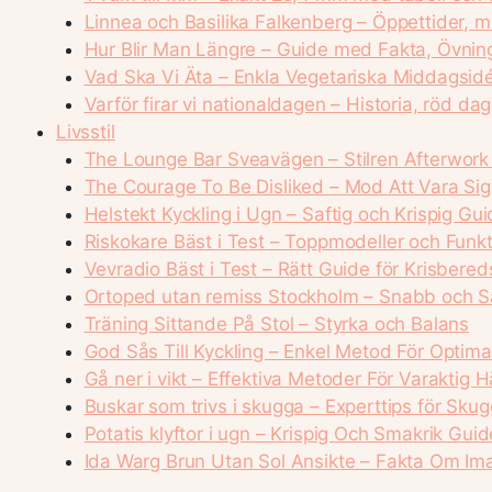
Linnea och Basilika Falkenberg – Öppettider, 
Hur Blir Man Längre – Guide med Fakta, Övnin
Vad Ska Vi Äta – Enkla Vegetariska Middagsid
Varför firar vi nationaldagen – Historia, röd da
Livsstil
The Lounge Bar Sveavägen – Stilren Afterwork
The Courage To Be Disliked – Mod Att Vara Sig
Helstekt Kyckling i Ugn – Saftig och Krispig Gu
Riskokare Bäst i Test – Toppmodeller och Funkt
Vevradio Bäst i Test – Rätt Guide för Krisbere
Ortoped utan remiss Stockholm – Snabb och S
Träning Sittande På Stol – Styrka och Balans
God Sås Till Kyckling – Enkel Metod För Optim
Gå ner i vikt – Effektiva Metoder För Varaktig H
Buskar som trivs i skugga – Experttips för Sku
Potatis klyftor i ugn – Krispig Och Smakrik Guid
Ida Warg Brun Utan Sol Ansikte – Fakta Om I