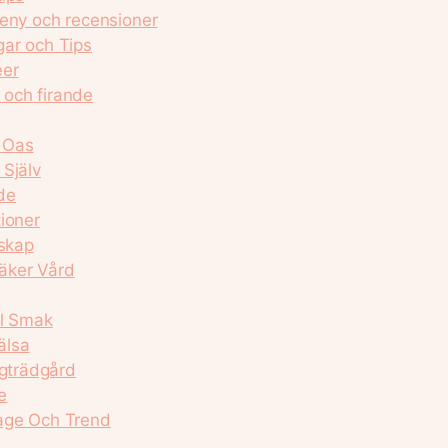
meny och recensioner
gar och Tips
éer
g och firande
 Oas
 Själv
ide
ioner
dskap
äker Vård
al Smak
älsa
ggträdgård
e
mage Och Trend