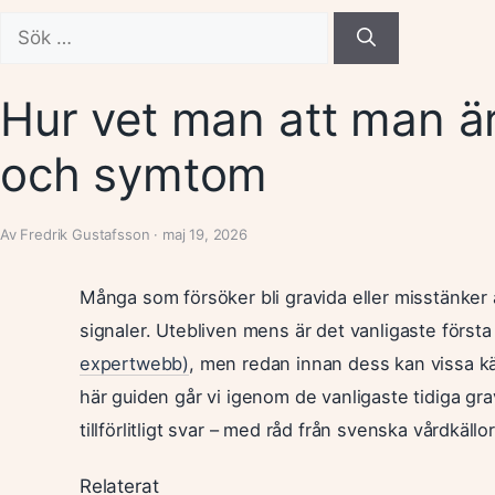
Sök
efter:
Hur vet man att man är
och symtom
Av Fredrik Gustafsson · maj 19, 2026
Många som försöker bli gravida eller misstänker a
signaler. Utebliven mens är det vanligaste första
expertwebb)
, men redan innan dess kan vissa kä
här guiden går vi igenom de vanligaste tidiga gra
tillförlitligt svar – med råd från svenska vårdkällor
Relaterat