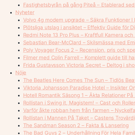
Fastighetsbyrån på gång Piteå – Etablerad se
Nyheter
Volvo 4g modem upgrade – Säkra Funktioner I D
Plötsliga utslag i ansiktet – Effektiv Guide för D
Redmi Note 13 Pro Plus – Kraftfull Kamera oc
Sebastian Bear-McClard – Skilsmässa med Emi
Poly Voyager Focus 2 – Recension, pris och spe
Filmer med Colin Farrell – Komplett guide till ha
Frida Gustavsson Victoria Secret – Deltog i s
Nöje
The Beatles Here Comes The Sun – Tidlös Beat
Viktoria Johansson Paradise Hotel – Insikter Om
Hotell Romantik Säsong 1 – Äkta Relationer På 
Rollistan i Swing it, Magistern! – Cast och Rolle
Varför åkte robban hem från farmen – Nyckel
Rollistan i Mannen På Taket – Castens Trovärd
The Sandman Season 2 – Fakta & Lansering
The Bad Guys 2 – Underhållning För Hela Famil