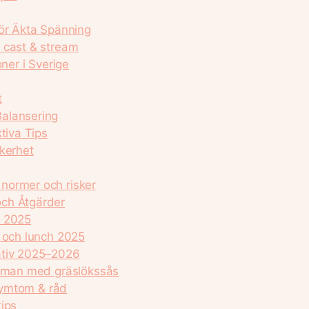
För Äkta Spänning
 cast & stream
ner i Sverige
t
alansering
tiva Tips
äkerhet
normer och risker
och Åtgärder
s 2025
r och lunch 2025
ativ 2025–2026
usman med gräslökssås
 symtom & råd
ips