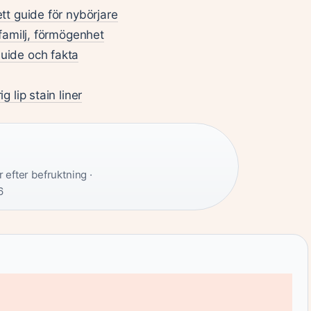
t guide för nybörjare
familj, förmögenhet
uide och fakta
 lip stain liner
 efter befruktning ·
6