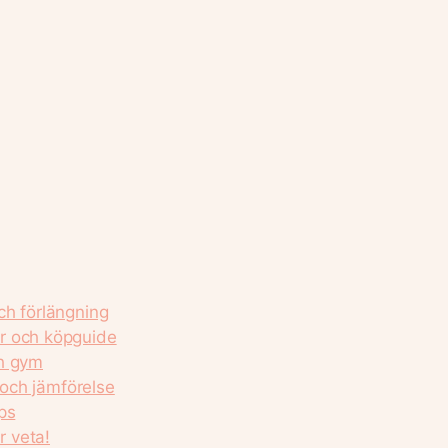
ch förlängning
r och köpguide
ch gym
 och jämförelse
ps
 veta!