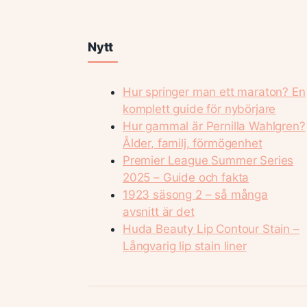
Nytt
Hur springer man ett maraton? En
komplett guide för nybörjare
Hur gammal är Pernilla Wahlgren?
Ålder, familj, förmögenhet
Premier League Summer Series
2025 – Guide och fakta
1923 säsong 2 – så många
avsnitt är det
Huda Beauty Lip Contour Stain –
Långvarig lip stain liner