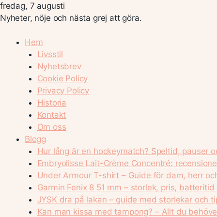
fredag, 7 augusti
Nyheter, nöje och nästa grej att göra.
Hem
Livsstil
Nyhetsbrev
Cookie Policy
Privacy Policy
Historia
Kontakt
Om oss
Blogg
Hur lång är en hockeymatch? Speltid, pauser o
Embryolisse Lait-Crème Concentré: recensione
Under Armour T-shirt – Guide för dam, herr o
Garmin Fenix 8 51 mm – storlek, pris, batteritid
JYSK dra på lakan – guide med storlekar och ti
Kan man kissa med tampong? – Allt du behöver