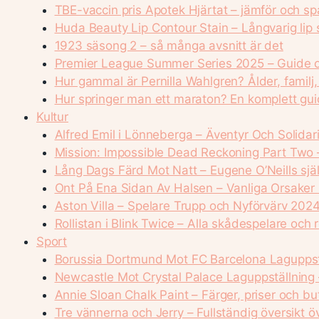
TBE-vaccin pris Apotek Hjärtat – jämför och sp
Huda Beauty Lip Contour Stain – Långvarig lip s
1923 säsong 2 – så många avsnitt är det
Premier League Summer Series 2025 – Guide o
Hur gammal är Pernilla Wahlgren? Ålder, familj
Hur springer man ett maraton? En komplett gui
Kultur
Alfred Emil i Lönneberga – Äventyr Och Solidari
Mission: Impossible Dead Reckoning Part Two 
Lång Dags Färd Mot Natt – Eugene O’Neills sjä
Ont På Ena Sidan Av Halsen – Vanliga Orsaker
Aston Villa – Spelare Trupp och Nyförvärv 202
Rollistan i Blink Twice – Alla skådespelare och r
Sport
Borussia Dortmund Mot FC Barcelona Laguppstä
Newcastle Mot Crystal Palace Laguppställning 
Annie Sloan Chalk Paint – Färger, priser och but
Tre vännerna och Jerry – Fullständig översikt öv