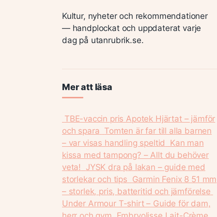
Kultur, nyheter och rekommendationer
— handplockat och uppdaterat varje
dag på utanrubrik.se.
Mer att läsa
TBE-vaccin pris Apotek Hjärtat – jämför
och spara
Tomten är far till alla barnen
– var visas handling speltid
Kan man
kissa med tampong? – Allt du behöver
veta!
JYSK dra på lakan – guide med
storlekar och tips
Garmin Fenix 8 51 mm
– storlek, pris, batteritid och jämförelse
Under Armour T-shirt – Guide för dam,
herr och gym
Embryolisse Lait-Crème