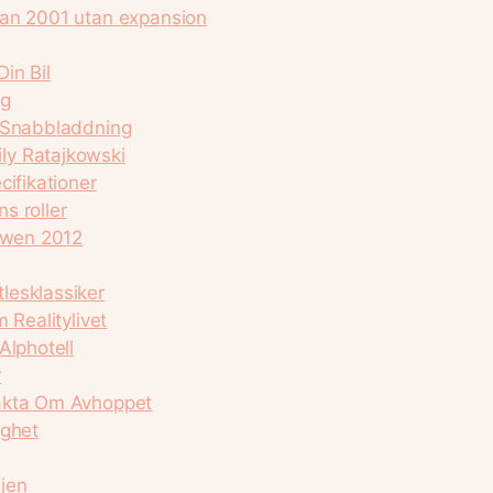
dan 2001 utan expansion
in Bil
ig
h Snabbladdning
ly Ratajkowski
cifikationer
ns roller
howen 2012
lesklassiker
 Realitylivet
Alphotell
r
fakta Om Avhoppet
ighet
jen