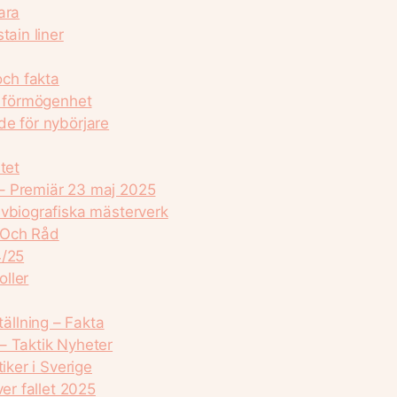
ara
tain liner
ch fakta
, förmögenhet
de för nybörjare
tet
– Premiär 23 maj 2025
lvbiografiska mästerverk
 Och Råd
4/25
oller
llning – Fakta
– Taktik Nyheter
iker i Sverige
er fallet 2025