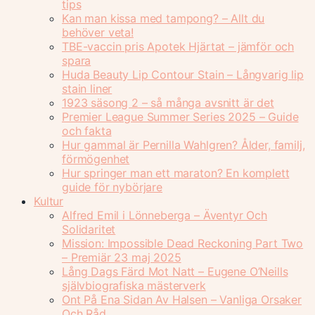
tips
Kan man kissa med tampong? – Allt du
behöver veta!
TBE-vaccin pris Apotek Hjärtat – jämför och
spara
Huda Beauty Lip Contour Stain – Långvarig lip
stain liner
1923 säsong 2 – så många avsnitt är det
Premier League Summer Series 2025 – Guide
och fakta
Hur gammal är Pernilla Wahlgren? Ålder, familj,
förmögenhet
Hur springer man ett maraton? En komplett
guide för nybörjare
Kultur
Alfred Emil i Lönneberga – Äventyr Och
Solidaritet
Mission: Impossible Dead Reckoning Part Two
– Premiär 23 maj 2025
Lång Dags Färd Mot Natt – Eugene O’Neills
självbiografiska mästerverk
Ont På Ena Sidan Av Halsen – Vanliga Orsaker
Och Råd