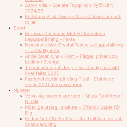
Aston Villa – Spelare Trupp och Nyförvärv
2024/25
Rollistan i Blink Twice – Alla skådespelare och
roller
Sport
Borussia Dortmund Mot FC Barcelona
Laguppställning – Fakta
Newcastle Mot Crystal Palace Laguppställning
– Taktik Nyheter
Annie Sloan Chalk Paint – Färger, priser och
butiker i Sverige
Tre vännerna och Jerry – Fullständig översikt
över fallet 2025
Fastighetsbyrån på gång Piteå – Etablerad
sedan 2001 utan expansion
Nyheter
Volvo 4g modem upgrade – Säkra Funktioner I
Din Bil
Plötsliga utslag i ansiktet – Effektiv Guide för
Dig
Redmi Note 13 Pro Plus – Kraftfull Kamera och
Snabbladdning