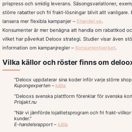
prispress och smidig leverans. Säsongsvariationer, exempelv
större rabatter och fri frakt-lösningar blivit allt vanligar
lansera mer flexibla kampanjer –
Ehandel.se
.
Konsumenter är mer benägna att handla om rabattkod och f
vilket har påverkat Deloox strategi. Studier visar även stö
information om kampanjregler –
Konsumentverket
.
Vilka källor och röster finns om deloox
“Deloox uppdaterar sina koder inför varje större sho
Kupongexperten
–
källa
“Delooxs svenska plattform förenklar för svenska ko
Prisjakt.nu
“När vi jämförde lojalitetsprogram och fri frakt-vill
kunder.”
E-handelsrapport
–
källa