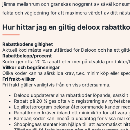
jämna mellanrum och granskas noggrant av såväl konsume
fakta och vägledning för att maximera värdet av ditt näs
Hur hittar jag en giltig deloox rabattko
Rabattkodens giltighet
Aktuell kod måste vara utfärdad för Deloox och ha ett gilt
Rabattbelopp/procent
Koder ger ofta 20 % rabatt eller mer på utvalda produkter/
Villkor och begränsningar
Olika koder kan ha särskilda krav, t.ex. minimiköp eller spe
Fri frakt-villkor
Fri frakt gäller vanligtvis från en viss ordersumma.
Deloox uppdaterar sina rabattkoder löpande, särskilt
Rabatt på 20 % ges ofta vid registrering av nyhetsbre
Lojalitetsprogram belönar återkommande kunder med
Rabattkoder kräver ibland ett minimiköp för att vara g
Kampanjkoder kan innehålla undantag för vissa märke
Shoppingassistenter kan hjälpa till att automatiskt hit
Tillgång till fri frakt baseras ofta på ordersumma och 