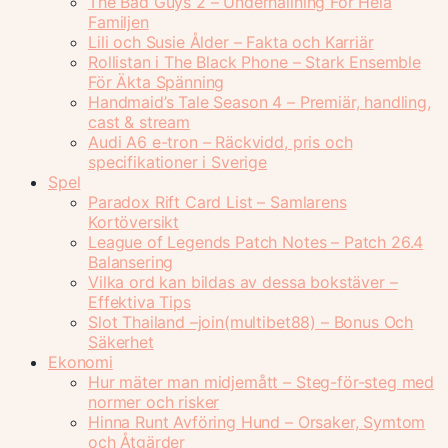
The Bad Guys 2 – Underhållning För Hela
Familjen
Lili och Susie Ålder – Fakta och Karriär
Rollistan i The Black Phone – Stark Ensemble
För Äkta Spänning
Handmaid’s Tale Season 4 – Premiär, handling,
cast & stream
Audi A6 e-tron – Räckvidd, pris och
specifikationer i Sverige
Spel
Paradox Rift Card List – Samlarens
Kortöversikt
League of Legends Patch Notes – Patch 26.4
Balansering
Vilka ord kan bildas av dessa bokstäver –
Effektiva Tips
Slot Thailand –join(multibet88) – Bonus Och
Säkerhet
Ekonomi
Hur mäter man midjemått – Steg-för-steg med
normer och risker
Hinna Runt Avföring Hund – Orsaker, Symtom
och Åtgärder