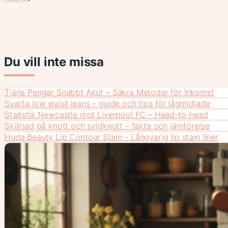
Du vill inte missa
Tjäna Pengar Snabbt Akut – Säkra Metoder för Inkomst
Svarta low waist jeans – guide och tips för lågmidjade
Statistik Newcastle mot Liverpool FC – Head-to-head
Skillnad på knott och svidknott – fakta och jämförelse
Huda Beauty Lip Contour Stain – Långvarig lip stain liner