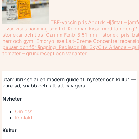
TBE-vaccin pris Apotek Hjärtat – jämf
– var visas handling speltid
Kan man kissa med tampong? – 
storlekar och tips
Garmin Fenix 8 51 mm – storlek, pris, bat
herr och gym
Embryolisse Lait-Crème Concentré: recensi
pauser och förlängning
Radisson Blu SkyCity Arlanda – gui
tomater – grundrecept och varianter
utanrubrik.se är en modern guide till nyheter och kultur —
kurerad, snabb och lätt att navigera.
Nyheter
Om oss
Kontakt
Kultur