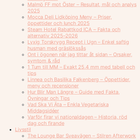
Malmö FF mot Öster – Resultat, mål och analys
2025
Mocca Deli Lidköping Meny – Priser,
öppettider och lunch 2025
Steam Hotel Rabattkod ICA – Fakta och
alternativ 2025–2026
Lyxig Torskrygg Recept i Ugn – Enkel saftig
husman med gräslökssås
Ont i ögonen när jag tittar åt sidan – Orsaker,
symtom & råd
1 Tum till MM – Exakt 25,4 mm med tabell och
tips
Linnea och Basilika Falkenberg – Öppettider,
meny och recensioner
Hur Blir Man Längre – Guide med Fakta,
Övningar och Tips
Vad Ska Vi Äta – Enkla Vegetariska
Middagsidéer
Varför firar vi nationaldagen – Historia, röd
dag och firande
Livsstil
The Lounge Bar Sveavägen – Stilren Afterwork