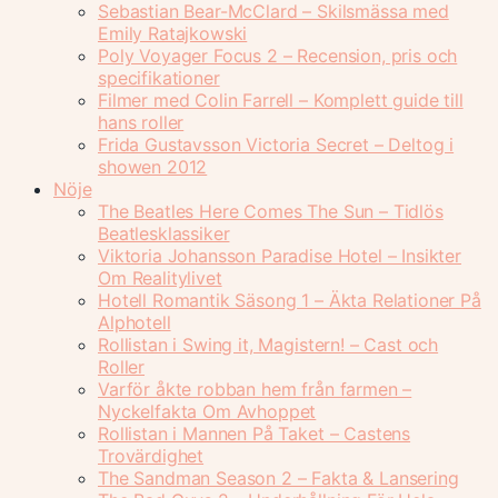
Sebastian Bear-McClard – Skilsmässa med
Emily Ratajkowski
Poly Voyager Focus 2 – Recension, pris och
specifikationer
Filmer med Colin Farrell – Komplett guide till
hans roller
Frida Gustavsson Victoria Secret – Deltog i
showen 2012
Nöje
The Beatles Here Comes The Sun – Tidlös
Beatlesklassiker
Viktoria Johansson Paradise Hotel – Insikter
Om Realitylivet
Hotell Romantik Säsong 1 – Äkta Relationer På
Alphotell
Rollistan i Swing it, Magistern! – Cast och
Roller
Varför åkte robban hem från farmen –
Nyckelfakta Om Avhoppet
Rollistan i Mannen På Taket – Castens
Trovärdighet
The Sandman Season 2 – Fakta & Lansering