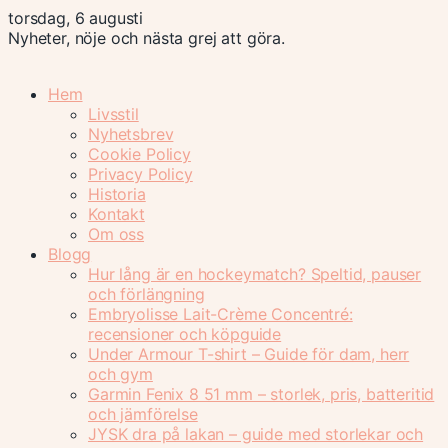
torsdag, 6 augusti
Nyheter, nöje och nästa grej att göra.
Hem
Livsstil
Nyhetsbrev
Cookie Policy
Privacy Policy
Historia
Kontakt
Om oss
Blogg
Hur lång är en hockeymatch? Speltid, pauser
och förlängning
Embryolisse Lait-Crème Concentré:
recensioner och köpguide
Under Armour T-shirt – Guide för dam, herr
och gym
Garmin Fenix 8 51 mm – storlek, pris, batteritid
och jämförelse
JYSK dra på lakan – guide med storlekar och