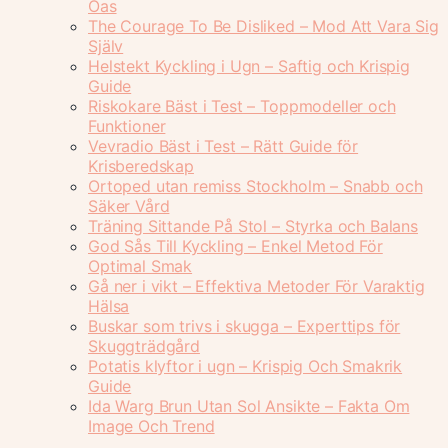
Oas
The Courage To Be Disliked – Mod Att Vara Sig
Själv
Helstekt Kyckling i Ugn – Saftig och Krispig
Guide
Riskokare Bäst i Test – Toppmodeller och
Funktioner
Vevradio Bäst i Test – Rätt Guide för
Krisberedskap
Ortoped utan remiss Stockholm – Snabb och
Säker Vård
Träning Sittande På Stol – Styrka och Balans
God Sås Till Kyckling – Enkel Metod För
Optimal Smak
Gå ner i vikt – Effektiva Metoder För Varaktig
Hälsa
Buskar som trivs i skugga – Experttips för
Skuggträdgård
Potatis klyftor i ugn – Krispig Och Smakrik
Guide
Ida Warg Brun Utan Sol Ansikte – Fakta Om
Image Och Trend