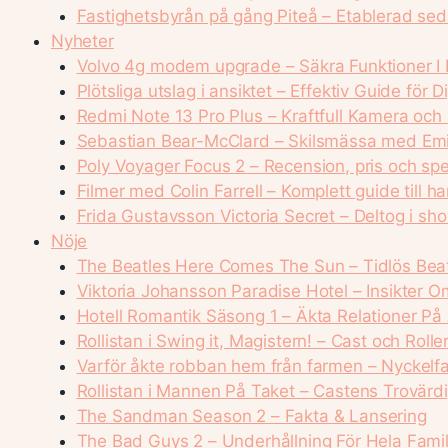
Fastighetsbyrån på gång Piteå – Etablerad se
Nyheter
Volvo 4g modem upgrade – Säkra Funktioner I D
Plötsliga utslag i ansiktet – Effektiv Guide för D
Redmi Note 13 Pro Plus – Kraftfull Kamera oc
Sebastian Bear-McClard – Skilsmässa med Emi
Poly Voyager Focus 2 – Recension, pris och spe
Filmer med Colin Farrell – Komplett guide till ha
Frida Gustavsson Victoria Secret – Deltog i s
Nöje
The Beatles Here Comes The Sun – Tidlös Beat
Viktoria Johansson Paradise Hotel – Insikter Om
Hotell Romantik Säsong 1 – Äkta Relationer På 
Rollistan i Swing it, Magistern! – Cast och Rolle
Varför åkte robban hem från farmen – Nyckel
Rollistan i Mannen På Taket – Castens Trovärd
The Sandman Season 2 – Fakta & Lansering
The Bad Guys 2 – Underhållning För Hela Famil