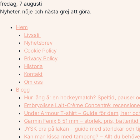
fredag, 7 augusti
Nyheter, nöje och nästa grej att göra.
Hem
Livsstil
Nyhetsbrev
Cookie Policy
Privacy Policy
Historia
Kontakt
Om oss
Blogg
Hur lång är en hockeymatch? Speltid, pauser o
Embryolisse Lait-Crème Concentré: recensione
Under Armour T-shirt – Guide för dam, herr o
Garmin Fenix 8 51 mm – storlek, pris, batteritid
JYSK dra på lakan – guide med storlekar och ti
Kan man kissa med tampong? – Allt du behöver