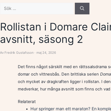
Sök
efter:
Rollistan i Domare Cla
avsnitt, säsong 2
Av Fredrik Gustafsson · maj 24, 2026
Det finns något särskilt med en rättssalsdrama s
domar och vittnesbås. Den brittiska serien
Domar
och mycket av dragkraften ligger i rollistan. I de
medverkar, hur många avsnitt som finns och vad
Relaterat
Hur springer man ett maraton? En komplet