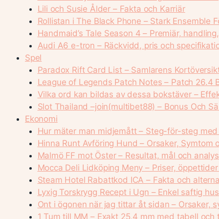
Lili och Susie Ålder – Fakta och Karriär
Rollistan i The Black Phone – Stark Ensemble 
Handmaid’s Tale Season 4 – Premiär, handling,
Audi A6 e-tron – Räckvidd, pris och specifikatio
Spel
Paradox Rift Card List – Samlarens Kortöversik
League of Legends Patch Notes – Patch 26.4 B
Vilka ord kan bildas av dessa bokstäver – Effek
Slot Thailand –join(multibet88) – Bonus Och S
Ekonomi
Hur mäter man midjemått – Steg-för-steg med 
Hinna Runt Avföring Hund – Orsaker, Symtom 
Malmö FF mot Öster – Resultat, mål och analy
Mocca Deli Lidköping Meny – Priser, öppettide
Steam Hotel Rabattkod ICA – Fakta och altern
Lyxig Torskrygg Recept i Ugn – Enkel saftig h
Ont i ögonen när jag tittar åt sidan – Orsaker,
1 Tum till MM – Exakt 25,4 mm med tabell och t