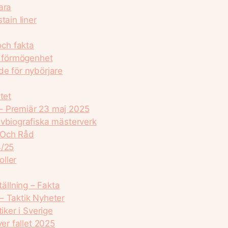
ara
tain liner
ch fakta
, förmögenhet
de för nybörjare
tet
– Premiär 23 maj 2025
lvbiografiska mästerverk
 Och Råd
4/25
oller
llning – Fakta
– Taktik Nyheter
iker i Sverige
er fallet 2025