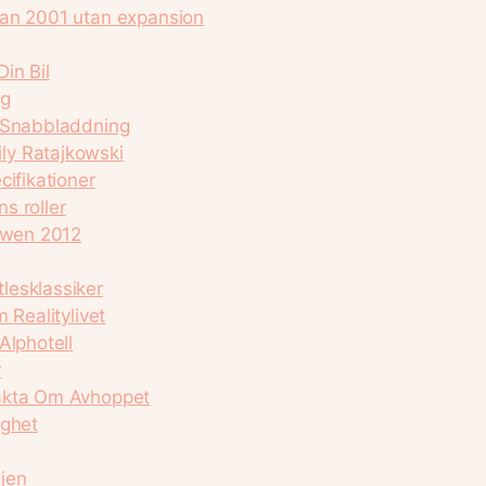
dan 2001 utan expansion
in Bil
ig
h Snabbladdning
ly Ratajkowski
cifikationer
ns roller
howen 2012
lesklassiker
 Realitylivet
Alphotell
r
fakta Om Avhoppet
ighet
jen