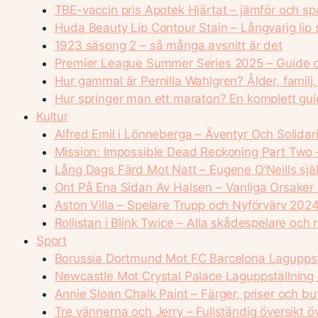
TBE-vaccin pris Apotek Hjärtat – jämför och sp
Huda Beauty Lip Contour Stain – Långvarig lip s
1923 säsong 2 – så många avsnitt är det
Premier League Summer Series 2025 – Guide o
Hur gammal är Pernilla Wahlgren? Ålder, familj
Hur springer man ett maraton? En komplett gui
Kultur
Alfred Emil i Lönneberga – Äventyr Och Solidari
Mission: Impossible Dead Reckoning Part Two 
Lång Dags Färd Mot Natt – Eugene O’Neills sjä
Ont På Ena Sidan Av Halsen – Vanliga Orsaker
Aston Villa – Spelare Trupp och Nyförvärv 202
Rollistan i Blink Twice – Alla skådespelare och r
Sport
Borussia Dortmund Mot FC Barcelona Laguppstä
Newcastle Mot Crystal Palace Laguppställning 
Annie Sloan Chalk Paint – Färger, priser och but
Tre vännerna och Jerry – Fullständig översikt öv