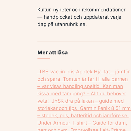
Kultur, nyheter och rekommendationer
— handplockat och uppdaterat varje
dag på utanrubrik.se.
Mer att läsa
TBE-vaccin pris Apotek Hjärtat – jämför
och spara
Tomten är far till alla barnen
– var visas handling speltid
Kan man
kissa med tampong? – Allt du behöver
veta!
JYSK dra på lakan – guide med
storlekar och tips
Garmin Fenix 8 51 mm
– storlek, pris, batteritid och jämförelse
Under Armour T-shirt – Guide för dam,
herr och gym
Embryolisse Lait-Crème