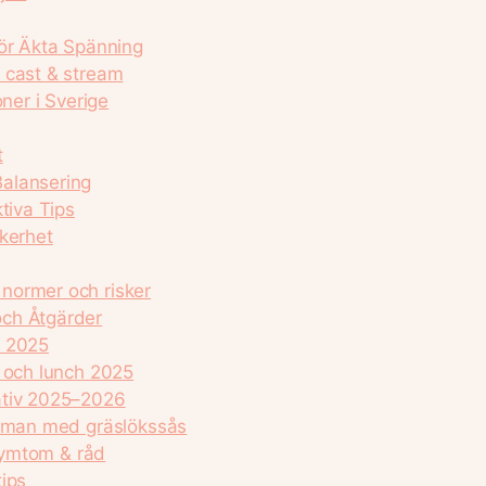
För Äkta Spänning
 cast & stream
ner i Sverige
t
alansering
tiva Tips
äkerhet
normer och risker
och Åtgärder
s 2025
r och lunch 2025
ativ 2025–2026
usman med gräslökssås
 symtom & råd
ips