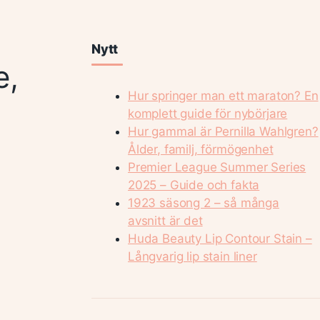
Nytt
e,
Hur springer man ett maraton? En
komplett guide för nybörjare
Hur gammal är Pernilla Wahlgren?
Ålder, familj, förmögenhet
Premier League Summer Series
2025 – Guide och fakta
1923 säsong 2 – så många
avsnitt är det
Huda Beauty Lip Contour Stain –
Långvarig lip stain liner