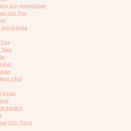
meny och recensioner
gar och Tips
éer
g och firande
 Oas
 Själv
ide
ioner
dskap
äker Vård
al Smak
älsa
ggträdgård
e
mage Och Trend