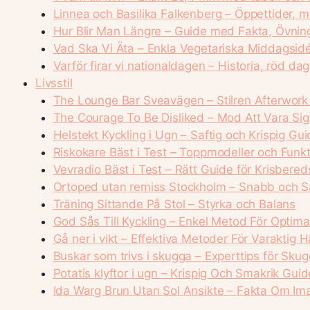
Linnea och Basilika Falkenberg – Öppettider, 
Hur Blir Man Längre – Guide med Fakta, Övnin
Vad Ska Vi Äta – Enkla Vegetariska Middagsid
Varför firar vi nationaldagen – Historia, röd da
Livsstil
The Lounge Bar Sveavägen – Stilren Afterwork
The Courage To Be Disliked – Mod Att Vara Sig
Helstekt Kyckling i Ugn – Saftig och Krispig Gu
Riskokare Bäst i Test – Toppmodeller och Funkt
Vevradio Bäst i Test – Rätt Guide för Krisbere
Ortoped utan remiss Stockholm – Snabb och S
Träning Sittande På Stol – Styrka och Balans
God Sås Till Kyckling – Enkel Metod För Optim
Gå ner i vikt – Effektiva Metoder För Varaktig H
Buskar som trivs i skugga – Experttips för Sku
Potatis klyftor i ugn – Krispig Och Smakrik Guid
Ida Warg Brun Utan Sol Ansikte – Fakta Om I