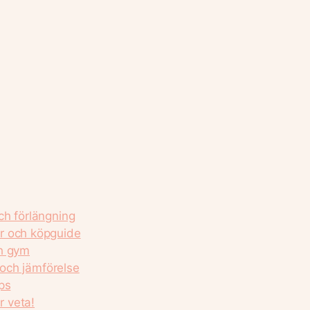
ch förlängning
r och köpguide
ch gym
 och jämförelse
ps
 veta!