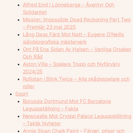
Alfred Emil i Lönneberga – Äventyr Och
Solidaritet
Mission: Impossible Dead Reckoning Part Two
– Premiär 23 maj 2025
Lång Dags Färd Mot Natt – Eugene O’Neills
självbiografiska mästerverk
Ont På Ena Sidan Av Halsen – Vanliga Orsaker
Och Råd
Aston Villa – Spelare Trupp och Nyförvärv
2024/25
Rollistan i Blink Twice – Alla skådespelare och
roller
Sport
Borussia Dortmund Mot FC Barcelona
Laguppställning – Fakta
Newcastle Mot Crystal Palace Laguppställning
– Taktik Nyheter
Annie Sloan Chalk Paint – Färger, priser och