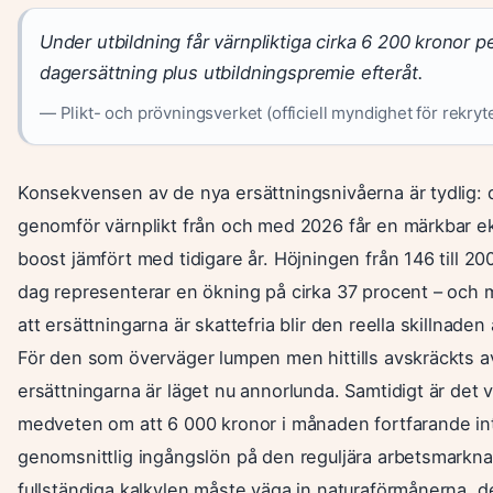
Under utbildning får värnpliktiga cirka 6 200 kronor p
dagersättning plus utbildningspremie efteråt.
— Plikt- och prövningsverket (officiell myndighet för rekryt
Konsekvensen av de nya ersättningsnivåerna är tydlig:
genomför värnplikt från och med 2026 får en märkbar 
boost jämfört med tidigare år. Höjningen från 146 till 20
dag representerar en ökning på cirka 37 procent – och
att ersättningarna är skattefria blir den reella skillnaden
För den som överväger lumpen men hittills avskräckts a
ersättningarna är läget nu annorlunda. Samtidigt är det vi
medveten om att 6 000 kronor i månaden fortfarande in
genomsnittlig ingångslön på den reguljära arbetsmarkn
fullständiga kalkylen måste väga in naturaförmånerna, d