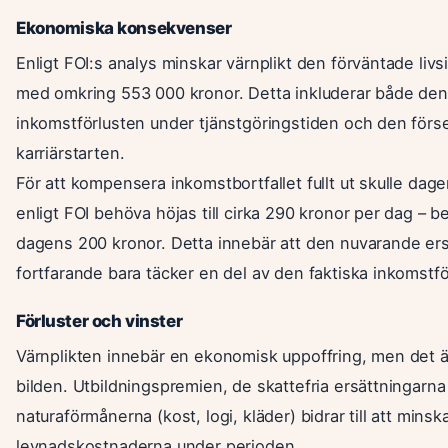
Ekonomiska konsekvenser
Enligt FOI:s analys minskar värnplikt den förväntade liv
med omkring 553 000 kronor. Detta inkluderar både den
inkomstförlusten under tjänstgöringstiden och den för
karriärstarten.
För att kompensera inkomstbortfallet fullt ut skulle dag
enligt FOI behöva höjas till cirka 290 kronor per dag – be
dagens 200 kronor. Detta innebär att den nuvarande er
fortfarande bara täcker en del av den faktiska inkomstfö
Förluster och vinster
Värnplikten innebär en ekonomisk uppoffring, men det är
bilden. Utbildningspremien, de skattefria ersättningarna
naturaförmånerna (kost, logi, kläder) bidrar till att minsk
levnadskostnaderna under perioden.