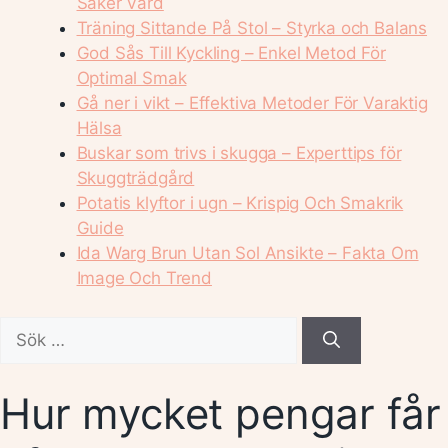
Säker Vård
Träning Sittande På Stol – Styrka och Balans
God Sås Till Kyckling – Enkel Metod För
Optimal Smak
Gå ner i vikt – Effektiva Metoder För Varaktig
Hälsa
Buskar som trivs i skugga – Experttips för
Skuggträdgård
Potatis klyftor i ugn – Krispig Och Smakrik
Guide
Ida Warg Brun Utan Sol Ansikte – Fakta Om
Image Och Trend
Sök
efter:
Hur mycket pengar få