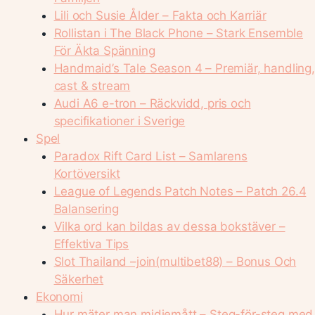
Lili och Susie Ålder – Fakta och Karriär
Rollistan i The Black Phone – Stark Ensemble
För Äkta Spänning
Handmaid’s Tale Season 4 – Premiär, handling,
cast & stream
Audi A6 e-tron – Räckvidd, pris och
specifikationer i Sverige
Spel
Paradox Rift Card List – Samlarens
Kortöversikt
League of Legends Patch Notes – Patch 26.4
Balansering
Vilka ord kan bildas av dessa bokstäver –
Effektiva Tips
Slot Thailand –join(multibet88) – Bonus Och
Säkerhet
Ekonomi
Hur mäter man midjemått – Steg-för-steg med