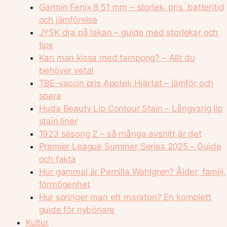
Garmin Fenix 8 51 mm – storlek, pris, batteritid
och jämförelse
JYSK dra på lakan – guide med storlekar och
tips
Kan man kissa med tampong? – Allt du
behöver veta!
TBE-vaccin pris Apotek Hjärtat – jämför och
spara
Huda Beauty Lip Contour Stain – Långvarig lip
stain liner
1923 säsong 2 – så många avsnitt är det
Premier League Summer Series 2025 – Guide
och fakta
Hur gammal är Pernilla Wahlgren? Ålder, familj,
förmögenhet
Hur springer man ett maraton? En komplett
guide för nybörjare
Kultur