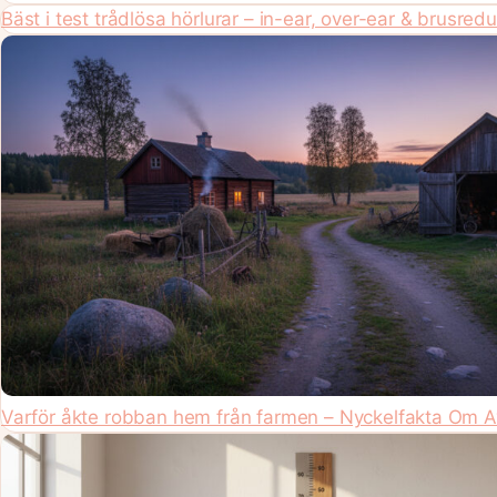
Bäst i test trådlösa hörlurar – in-ear, over-ear & brusred
Varför åkte robban hem från farmen – Nyckelfakta Om 