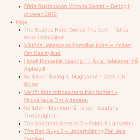
Frida Gustavsson Victoria Secret – Deltog i
showen 2012
Nöje
The Beatles Here Comes The Sun – Tidlös
Beatlesklassiker
Viktoria Johansson Paradise Hotel – Insikter
Om Realitylivet
Hotell Romantik Säsong 1 – Äkta Relationer På
Alphotell
Rollistan i Swing it, Magistern! – Cast och
Roller
Varför åkte robban hem från farmen –
Nyckelfakta Om Avhoppet
Rollistan i Mannen På Taket – Castens
Trovärdighet
The Sandman Season 2 – Fakta & Lansering
The Bad Guys 2 – Underhållning För Hela
Familjen