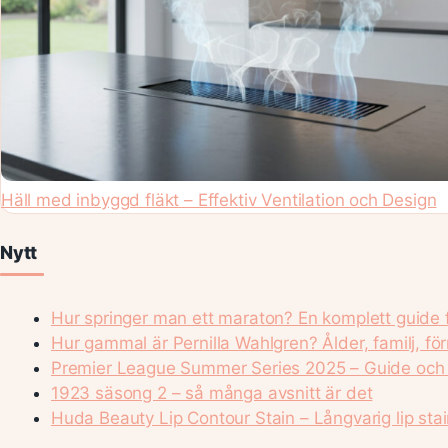
Häll med inbyggd fläkt – Effektiv Ventilation och Design
Nytt
Hur springer man ett maraton? En komplett guide 
Hur gammal är Pernilla Wahlgren? Ålder, familj, f
Premier League Summer Series 2025 – Guide och 
1923 säsong 2 – så många avsnitt är det
Huda Beauty Lip Contour Stain – Långvarig lip stain