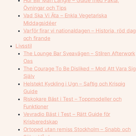
Hur Blir Man Längre – Guide med Fakta,
Övningar och Tips
Vad Ska Vi Äta – Enkla Vegetariska
Middagsidéer
Varför firar vi nationaldagen – Historia, röd dag
och firande
Livsstil
The Lounge Bar Sveavägen – Stilren Afterwork
Oas
The Courage To Be Disliked – Mod Att Vara Sig
Själv
Helstekt Kyckling i Ugn – Saftig och Krispig
Guide
Riskokare Bäst i Test – Toppmodeller och
Funktioner
Vevradio Bäst i Test – Rätt Guide för
Krisberedskap
Ortoped utan remiss Stockholm – Snabb och