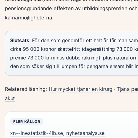
pensionsgrundande effekten av utbildningspremien och
karriärmöjligheterna.
Slutsats:
För den som genomför ett helt år får man sa
cirka 95 000 kronor skattefritt (dagersättning 73 000 k
premie 73 000 kr minus dubbelräkning), plus naturaför
den som söker sig till lumpen för pengarna ensam blir int
Relaterad läsning:
Hur mycket tjänar en kirurg
·
Tjäna pe
akut
FLER KÄLLOR
xn--lnestatistik-4ib.se
,
nyhetsanalys.se