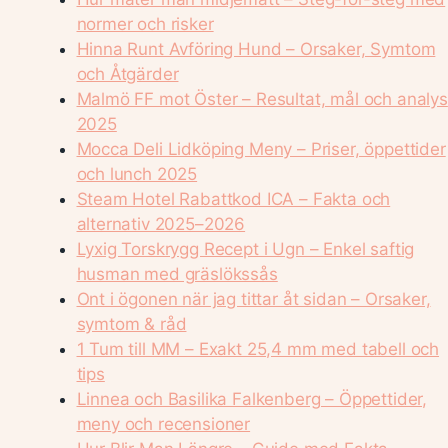
normer och risker
Hinna Runt Avföring Hund – Orsaker, Symtom
och Åtgärder
Malmö FF mot Öster – Resultat, mål och analys
2025
Mocca Deli Lidköping Meny – Priser, öppettider
och lunch 2025
Steam Hotel Rabattkod ICA – Fakta och
alternativ 2025–2026
Lyxig Torskrygg Recept i Ugn – Enkel saftig
husman med gräslökssås
Ont i ögonen när jag tittar åt sidan – Orsaker,
symtom & råd
1 Tum till MM – Exakt 25,4 mm med tabell och
tips
Linnea och Basilika Falkenberg – Öppettider,
meny och recensioner