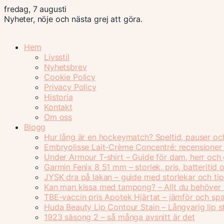
fredag, 7 augusti
Nyheter, nöje och nästa grej att göra.
Hem
Livsstil
Nyhetsbrev
Cookie Policy
Privacy Policy
Historia
Kontakt
Om oss
Blogg
Hur lång är en hockeymatch? Speltid, pauser oc
Embryolisse Lait-Crème Concentré: recensioner
Under Armour T-shirt – Guide för dam, herr och
Garmin Fenix 8 51 mm – storlek, pris, batteritid 
JYSK dra på lakan – guide med storlekar och tip
Kan man kissa med tampong? – Allt du behöver 
TBE-vaccin pris Apotek Hjärtat – jämför och sp
Huda Beauty Lip Contour Stain – Långvarig lip st
1923 säsong 2 – så många avsnitt är det