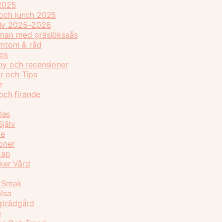
 2025
 och lunch 2025
tiv 2025–2026
sman med gräslökssås
symtom & råd
ips
ny och recensioner
r och Tips
r
 och firande
Oas
Själv
de
oner
kap
ker Vård
l Smak
älsa
ggträdgård
e