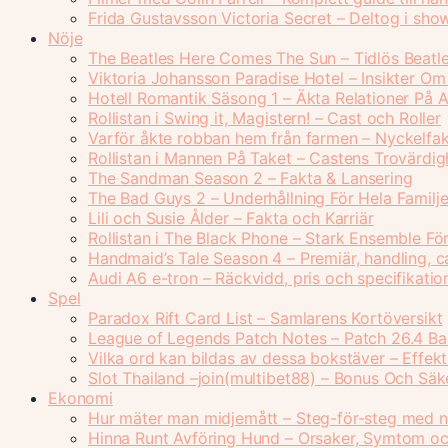
Frida Gustavsson Victoria Secret – Deltog i sh
Nöje
The Beatles Here Comes The Sun – Tidlös Beatle
Viktoria Johansson Paradise Hotel – Insikter Om 
Hotell Romantik Säsong 1 – Äkta Relationer På A
Rollistan i Swing it, Magistern! – Cast och Roller
Varför åkte robban hem från farmen – Nyckelf
Rollistan i Mannen På Taket – Castens Trovärdig
The Sandman Season 2 – Fakta & Lansering
The Bad Guys 2 – Underhållning För Hela Familj
Lili och Susie Ålder – Fakta och Karriär
Rollistan i The Black Phone – Stark Ensemble Fö
Handmaid’s Tale Season 4 – Premiär, handling, c
Audi A6 e-tron – Räckvidd, pris och specifikatio
Spel
Paradox Rift Card List – Samlarens Kortöversikt
League of Legends Patch Notes – Patch 26.4 Ba
Vilka ord kan bildas av dessa bokstäver – Effekt
Slot Thailand –join(multibet88) – Bonus Och Säk
Ekonomi
Hur mäter man midjemått – Steg-för-steg med n
Hinna Runt Avföring Hund – Orsaker, Symtom oc