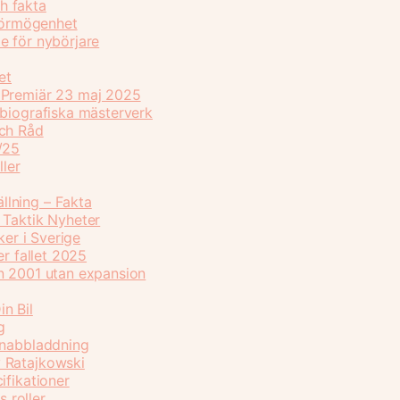
h fakta
 förmögenhet
e för nybörjare
et
 Premiär 23 maj 2025
vbiografiska mästerverk
Och Råd
/25
ller
lning – Fakta
 Taktik Nyheter
ker i Sverige
er fallet 2025
n 2001 utan expansion
n Bil
g
Snabbladdning
 Ratajkowski
ifikationer
s roller