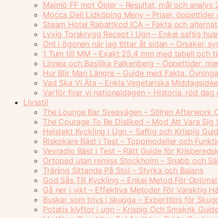
Malmö FF mot Öster – Resultat, mål och analys
Mocca Deli Lidköping Meny – Priser, öppettider
Steam Hotel Rabattkod ICA – Fakta och alterna
Lyxig Torskrygg Recept i Ugn – Enkel saftig hu
Ont i ögonen när jag tittar åt sidan – Orsaker, 
1 Tum till MM – Exakt 25,4 mm med tabell och t
Linnea och Basilika Falkenberg – Öppettider, me
Hur Blir Man Längre – Guide med Fakta, Övninga
Vad Ska Vi Äta – Enkla Vegetariska Middagsidée
Varför firar vi nationaldagen – Historia, röd dag
Livsstil
The Lounge Bar Sveavägen – Stilren Afterwork 
The Courage To Be Disliked – Mod Att Vara Sig 
Helstekt Kyckling i Ugn – Saftig och Krispig Gui
Riskokare Bäst i Test – Toppmodeller och Funkti
Vevradio Bäst i Test – Rätt Guide för Krisbereds
Ortoped utan remiss Stockholm – Snabb och Sä
Träning Sittande På Stol – Styrka och Balans
God Sås Till Kyckling – Enkel Metod För Optima
Gå ner i vikt – Effektiva Metoder För Varaktig H
Buskar som trivs i skugga – Experttips för Sku
Potatis klyftor i ugn – Krispig Och Smakrik Guid