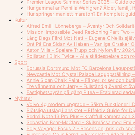
Premier League Summer Series 2025 – Guide oc
Hur gammal är Pernilla Wahlgren? Ålder, familj,
Hur springer man ett maraton? En komplett guid
Kultur
Alfred Emil i Lönneberga – Äventyr Och Solidarit
Mission: Impossible Dead Reckoning Part Two –
Lång Dags Färd Mot Natt – Eugene O’Neills själ
Ont På Ena Sidan Av Halsen – Vanliga Orsaker 
Aston Villa – Spelare Trupp och Nyförvärv 2024
Rollistan i Blink Twice – Alla skådespelare och ro
Sport
Borussia Dortmund Mot FC Barcelona Laguppstäl
Newcastle Mot Crystal Palace Laguppställning –
Annie Sloan Chalk Paint – Färger, priser och buti
Tre vännerna och Jerry – Fullständig översikt öv
Fastighetsbyrån på gång Piteå – Etablerad seda
Nyheter
Volvo 4g modem upgrade – Säkra Funktioner I Di
Plötsliga utslag i ansiktet – Effektiv Guide för Di
Redmi Note 13 Pro Plus – Kraftfull Kamera och 
Sebastian Bear-McClard – Skilsmässa med Emily
Poly Voyager Focus 2 – Recension, pris och spec
Filmer med Colin Farrell – Komplett guide till han