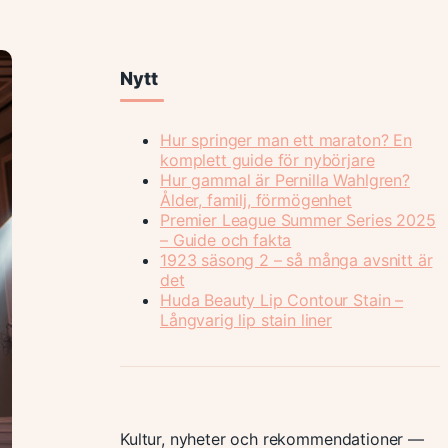
Nytt
Hur springer man ett maraton? En
komplett guide för nybörjare
Hur gammal är Pernilla Wahlgren?
Ålder, familj, förmögenhet
Premier League Summer Series 2025
– Guide och fakta
1923 säsong 2 – så många avsnitt är
det
Huda Beauty Lip Contour Stain –
Långvarig lip stain liner
Kultur, nyheter och rekommendationer —