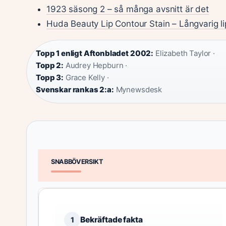
1923 säsong 2 – så många avsnitt är det
Huda Beauty Lip Contour Stain – Långvarig lip
Topp 1 enligt Aftonbladet 2002:
Elizabeth Taylor ·
Topp 2:
Audrey Hepburn ·
Topp 3:
Grace Kelly ·
Svenskar rankas 2:a:
Mynewsdesk
SNABBÖVERSIKT
Bekräftade fakta
1