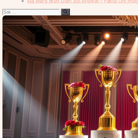
Ida Warg Brun Utan Sol Ansikte – Fakta Om Ima
Sök
efter: