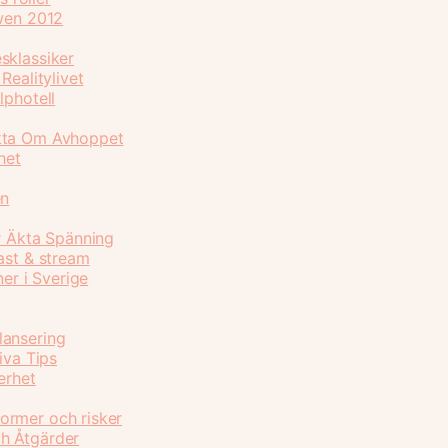
owen 2012
sklassiker
Realitylivet
lphotell
akta Om Avhoppet
het
en
r Äkta Spänning
ast & stream
ner i Sverige
lansering
iva Tips
erhet
ormer och risker
h Åtgärder