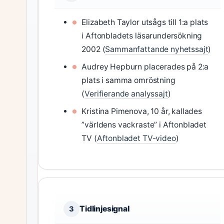
Elizabeth Taylor utsågs till 1:a plats
i Aftonbladets läsarundersökning
2002 (
Sammanfattande nyhetssajt
)
Audrey Hepburn placerades på 2:a
plats i samma omröstning
(
Verifierande analyssajt
)
Kristina Pimenova, 10 år, kallades
”världens vackraste” i Aftonbladet
TV (
Aftonbladet TV-video
)
Tidlinjesignal
3