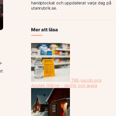
handplockat och uppdaterat varje dag på
utanrubrik.se.
Mer att läsa
0-
et
TBE-vaccin pris
Apotek Hjärtat – jämför och spara