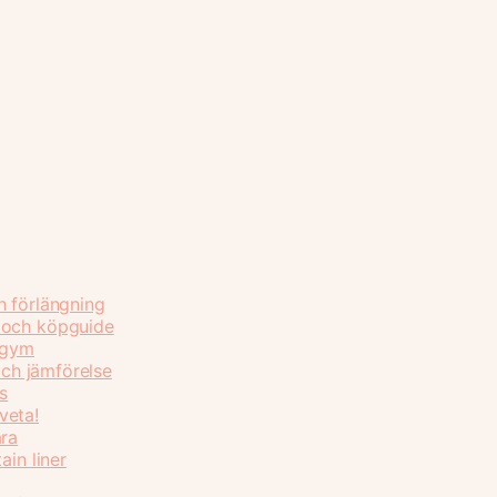
h förlängning
 och köpguide
 gym
och jämförelse
s
veta!
ara
ain liner