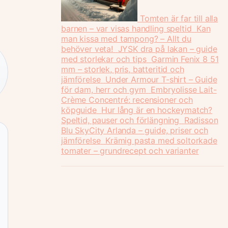
Tomten är far till alla
barnen – var visas handling speltid
Kan
man kissa med tampong? – Allt du
behöver veta!
JYSK dra på lakan – guide
med storlekar och tips
Garmin Fenix 8 51
mm – storlek, pris, batteritid och
jämförelse
Under Armour T-shirt – Guide
för dam, herr och gym
Embryolisse Lait-
Crème Concentré: recensioner och
köpguide
Hur lång är en hockeymatch?
Speltid, pauser och förlängning
Radisson
Blu SkyCity Arlanda – guide, priser och
jämförelse
Krämig pasta med soltorkade
tomater – grundrecept och varianter