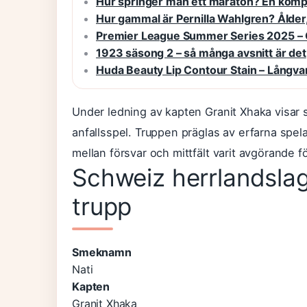
Hur springer man ett maraton? En kompl
Hur gammal är Pernilla Wahlgren? Ålder,
Premier League Summer Series 2025 – 
1923 säsong 2 – så många avsnitt är det
Huda Beauty Lip Contour Stain – Långvarig
Under ledning av kapten Granit Xhaka visar 
anfallsspel. Truppen präglas av erfarna spel
mellan försvar och mittfält varit avgörande f
Schweiz herrlandslag 
trupp
Smeknamn
Nati
Kapten
Granit Xhaka