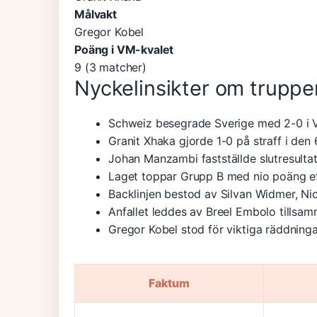
Målvakt
Gregor Kobel
Poäng i VM-kvalet
9 (3 matcher)
Nyckelinsikter om truppe
Schweiz besegrade Sverige med 2-0 i
Granit Xhaka gjorde 1-0 på straff i den
Johan Manzambi fastställde slutresultate
Laget toppar Grupp B med nio poäng ef
Backlinjen bestod av Silvan Widmer, Ni
Anfallet leddes av Breel Embolo till
Gregor Kobel stod för viktiga räddning
Faktum