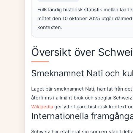
Fullständig historisk statistik mellan länd
mötet den 10 oktober 2025 utgör därmed de
kontexten.
Översikt över Schweiz
Smeknamnet Nati och kult
Laget bär smeknamnet Nati, hämtat från de
återfinns i allmänt bruk och speglar Schweiz 
Wikipedia
ger ytterligare historisk kontext o
Internationella framgång
Schweiz har etablerat sig som en stabil delt