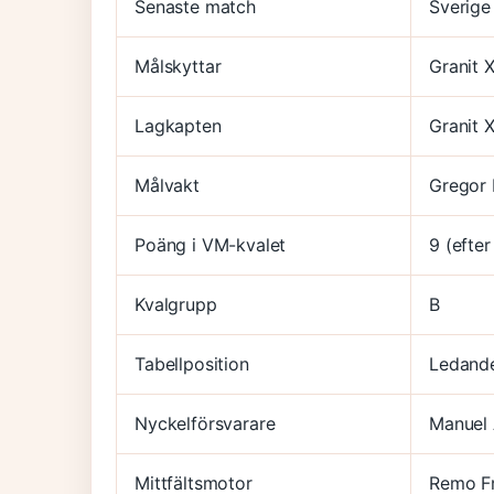
Senaste match
Sverige
Målskyttar
Granit 
Lagkapten
Granit 
Målvakt
Gregor 
Poäng i VM-kvalet
9 (efte
Kvalgrupp
B
Tabellposition
Ledand
Nyckelförsvarare
Manuel 
Mittfältsmotor
Remo Fr