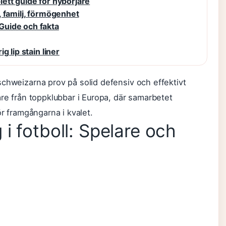
ett guide för nybörjare
 familj, förmögenhet
Guide och fakta
 lip stain liner
schweizarna prov på solid defensiv och effektivt
are från toppklubbar i Europa, där samarbetet
ör framgångarna i kvalet.
i fotboll: Spelare och