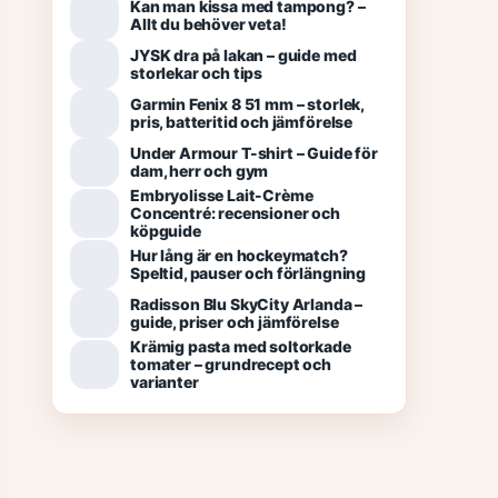
Kan man kissa med tampong? –
Allt du behöver veta!
JYSK dra på lakan – guide med
storlekar och tips
Garmin Fenix 8 51 mm – storlek,
pris, batteritid och jämförelse
Under Armour T-shirt – Guide för
dam, herr och gym
Embryolisse Lait-Crème
Concentré: recensioner och
köpguide
Hur lång är en hockeymatch?
Speltid, pauser och förlängning
Radisson Blu SkyCity Arlanda –
guide, priser och jämförelse
Krämig pasta med soltorkade
tomater – grundrecept och
varianter